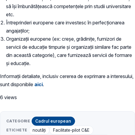
să își îmbunătățească competențele prin studii universitare
etc.
Întreprinderi europene care investesc în perfecționarea
angajaților;
Organizații europene (ex: creșe, grădinițe, furnizori de
servicii de educație timpurie și organizații similare fac parte
din această categorie), care furnizează servicii de formare
și educație.
Informații detaliate, inclusiv cererea de exprimare a interesului,
sunt disponibile
aici
.
6 views
CATEGORIE
Cadrul european
ETICHETE
noutăți
Facilitate-pilot C&E