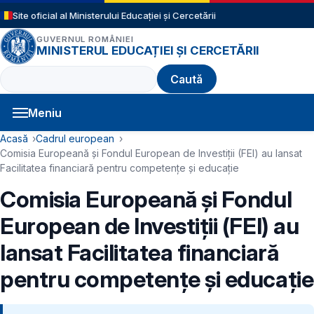
Sari la conținutul principal
Site oficial al Ministerului Educației și Cercetării
GUVERNUL ROMÂNIEI
MINISTERUL EDUCAȚIEI ȘI CERCETĂRII
Caută
Meniu
Navigație principală
Cale de navigare
Acasă
Cadrul european
Comisia Europeană și Fondul European de Investiții (FEI) au lansat
Facilitatea financiară pentru competențe și educație
Comisia Europeană și Fondul
European de Investiții (FEI) au
lansat Facilitatea financiară
pentru competențe și educație