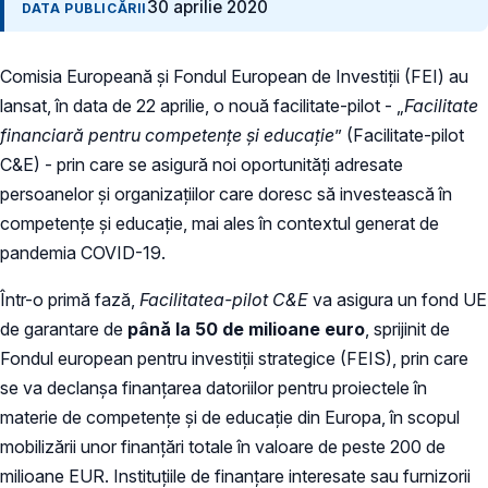
30 aprilie 2020
DATA PUBLICĂRII
Comisia Europeană și Fondul European de Investiții (FEI) au
lansat, ​în data de 22 aprilie, o nouă facilitate-pilot - „
Facilitate
financiară pentru competențe și educație
” (Facilitate-pilot
C&E) - prin care se asigură noi oportunități adresate
persoanelor și organizațiilor care doresc să investească în
competențe și educație, mai ales în contextul generat de
pandemia COVID-19.
Într-o primă fază,
Facilitatea-pilot C&E
va asigura un fond UE
de garantare de
până la 50 de milioane euro
, sprijinit de
Fondul european pentru investiții strategice (FEIS), prin care
se va declanșa finanțarea datoriilor pentru proiectele în
materie de competențe și de educație din Europa, în scopul
mobilizării unor finanțări totale în valoare de peste 200 de
milioane EUR. Instituțiile de finanțare interesate sau furnizorii