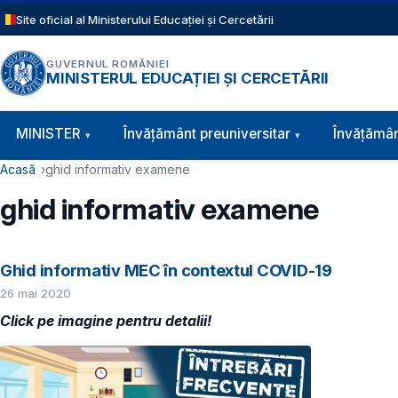
Sari la conținutul principal
Site oficial al Ministerului Educației și Cercetării
GUVERNUL ROMÂNIEI
MINISTERUL EDUCAȚIEI ȘI CERCETĂRII
Navigație principală
MINISTER
Învăţământ preuniversitar
Învățămân
Cale de navigare
Acasă
ghid informativ examene
ghid informativ examene
Ghid informativ MEC în contextul COVID-19
26 mai 2020
Click pe imagine pentru detalii!