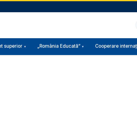
t superior
„România Educată”
Cooperare internaț