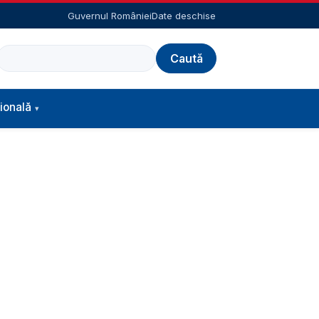
Guvernul României
Date deschise
Caută
ională