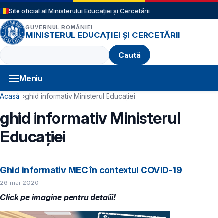
Sari la conținutul principal
Site oficial al Ministerului Educației și Cercetării
GUVERNUL ROMÂNIEI
MINISTERUL EDUCAȚIEI ȘI CERCETĂRII
Caută
Meniu
Navigație principală
Cale de navigare
Acasă
ghid informativ Ministerul Educației
ghid informativ Ministerul
Educației
Ghid informativ MEC în contextul COVID-19
26 mai 2020
Click pe imagine pentru detalii!