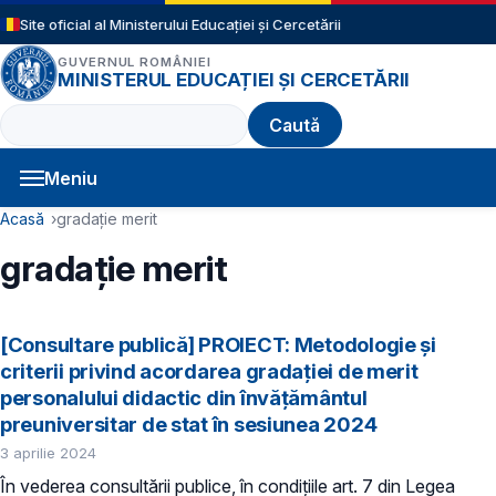
Sari la conținutul principal
Site oficial al Ministerului Educației și Cercetării
GUVERNUL ROMÂNIEI
MINISTERUL EDUCAȚIEI ȘI CERCETĂRII
Caută
Meniu
Navigație principală
Cale de navigare
Acasă
gradație merit
gradație merit
[Consultare publică] PROIECT: Metodologie şi
criterii privind acordarea gradaţiei de merit
personalului didactic din învăţământul
preuniversitar de stat în sesiunea 2024
3 aprilie 2024
În vederea consultării publice, în condiţiile art. 7 din Legea