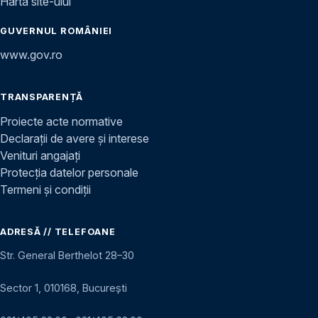
Harta site-ului
GUVERNUL ROMÂNIEI
www.gov.ro
TRANSPARENȚĂ
Proiecte acte normative
Declarații de avere și interese
Venituri angajați
Protecția datelor personale
Termeni și condiții
ADRESĂ // TELEFOANE
Str. General Berthelot 28–30
Sector 1, 010168, București