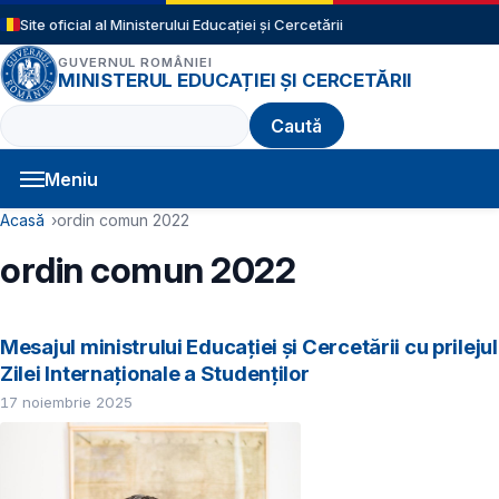
Sari la conținutul principal
Site oficial al Ministerului Educației și Cercetării
GUVERNUL ROMÂNIEI
MINISTERUL EDUCAȚIEI ȘI CERCETĂRII
Caută
Meniu
Navigație principală
Cale de navigare
Acasă
ordin comun 2022
ordin comun 2022
Mesajul ministrului Educației și Cercetării cu prilejul
Zilei Internaționale a Studenților
17 noiembrie 2025