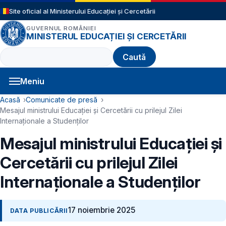
Sari la conținutul principal
Site oficial al Ministerului Educației și Cercetării
GUVERNUL ROMÂNIEI
MINISTERUL EDUCAȚIEI ȘI CERCETĂRII
Caută
Meniu
Navigație principală
Cale de navigare
Acasă
Comunicate de presă
Mesajul ministrului Educației și Cercetării cu prilejul Zilei
Internaționale a Studenților
Mesajul ministrului Educației și
Cercetării cu prilejul Zilei
Internaționale a Studenților
17 noiembrie 2025
DATA PUBLICĂRII