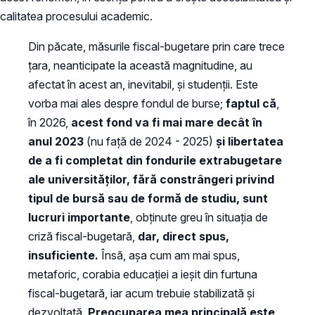
calitatea procesului academic.
Din păcate, măsurile fiscal-bugetare prin care trece
țara, neanticipate la această magnitudine, au
afectat în acest an, inevitabil, și studenții. Este
vorba mai ales despre fondul de burse;
faptul că
,
în 2026,
acest fond va fi mai mare decât în
anul 2023
(nu față de 2024 - 2025)
și
libertatea
de a fi completat din fondurile extrabugetare
ale universităților, fără constrângeri privind
tipul de bursă sau de formă de studiu, sunt
lucruri importante
, obținute greu în situația de
criză fiscal-bugetară,
dar, direct spus,
insuficiente.
Însă, așa cum am mai spus,
metaforic, corabia educației a ieșit din furtuna
fiscal-bugetară, iar acum trebuie stabilizată și
dezvoltată.
Preocuparea mea principală este