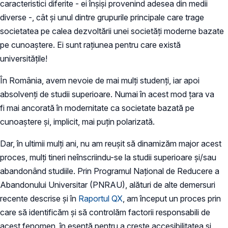
caracteristici diferite - ei înșiși provenind adesea din medii
diverse -, cât și unul dintre grupurile principale care trage
societatea pe calea dezvoltării unei societăți moderne bazate
pe cunoaștere. Ei sunt rațiunea pentru care există
universitățile!
În România, avem nevoie de mai mulți studenți, iar apoi
absolvenți de studii superioare. Numai în acest mod țara va
fi mai ancorată în modernitate ca societate bazată pe
cunoaștere și, implicit, mai puțin polarizată.
Dar, în ultimii mulți ani, nu am reușit să dinamizăm major acest
proces, mulți tineri neînscriindu-se la studii superioare și/sau
abandonând studiile. Prin Programul Național de Reducere a
Abandonului Universitar (PNRAU), alături de alte demersuri
recente descrise și în
Raportul QX
, am început un proces prin
care să identificăm și să controlăm factorii responsabili de
acest fenomen, în esență pentru a crește accesibilitatea și