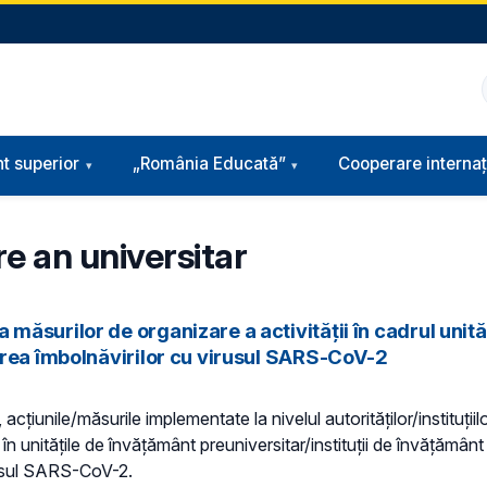
t superior
„România Educată”
Cooperare internaț
e an universitar
surilor de organizare a activităţii în cadrul unităţi
irea îmbolnăvirilor cu virusul SARS-CoV-2
ţiunile/măsurile implementate la nivelul autorităților/instituții
 unitățile de învățământ preuniversitar/instituții de învățământ 
irusul SARS-CoV-2.