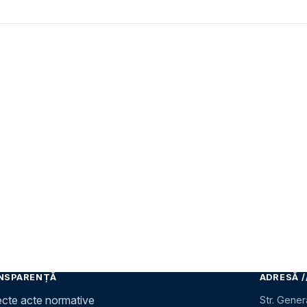
NSPARENȚĂ
ADRESĂ /
ecte acte normative
Str. Gener