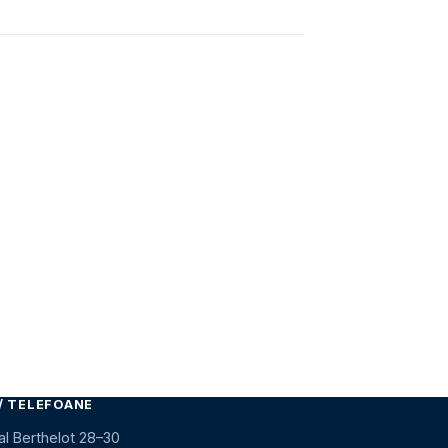
/ TELEFOANE
al Berthelot 28–30