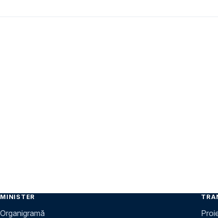
MINISTER
TRA
Organigramă
Proi