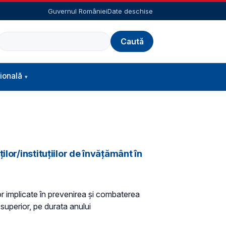
Guvernul României
Date deschise
Caută
ională
lor/instituţiilor de învăţământ în
lor implicate în prevenirea şi combaterea
superior, pe durata anului