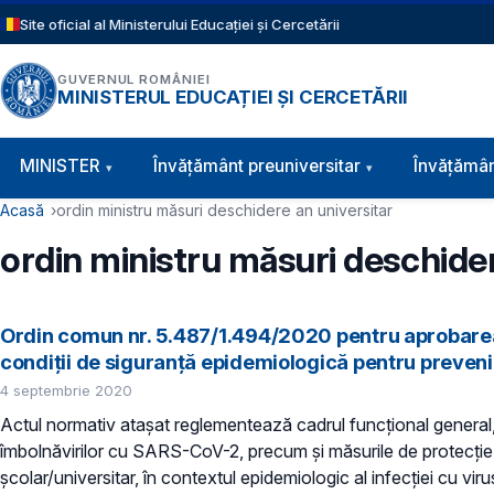
Sari la conținutul principal
Site oficial al Ministerului Educației și Cercetării
GUVERNUL ROMÂNIEI
MINISTERUL EDUCAȚIEI ȘI CERCETĂRII
Navigație principală
MINISTER
Învăţământ preuniversitar
Învățămân
Cale de navigare
Acasă
ordin ministru măsuri deschidere an universitar
ordin ministru măsuri deschider
Ordin comun nr. 5.487/1.494/2020 pentru aprobarea mă
condiţii de siguranţă epidemiologică pentru preven
4 septembrie 2020
Actul normativ atașat reglementează cadrul funcțional general, ac
îmbolnăvirilor cu SARS-CoV-2, precum și măsurile de protecție în
școlar/universitar, în contextul epidemiologic al infecției cu v