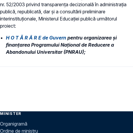
nr. 52/2003 privind transparenţa decizională în administraţia
publică, republicată, dar și a consultării preliminare
interinstituționale, Ministerul Educaţiei publică următorul
proiect:
H O T Ă R Â R E​
de Guvern
pentru organizarea și
finanțarea Programului Național de Reducere a
Abandonului Universitar (PNRAU);
MINISTER
Organigramă
Ordine de ministru