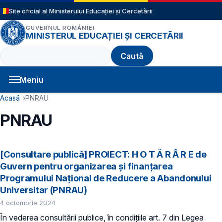
Sari la conținutul principal
Site oficial al Ministerului Educației și Cercetării
GUVERNUL ROMÂNIEI
MINISTERUL EDUCAȚIEI ȘI CERCETĂRII
Caută
Meniu
Navigație principală
Cale de navigare
Acasă
PNRAU
PNRAU
[Consultare publică] PROIECT: H O T Ă R Â R E de
Guvern pentru organizarea și finanțarea
Programului Național de Reducere a Abandonului
Universitar (PNRAU)
4 octombrie 2024
În vederea consultării publice, în condiţiile art. 7 din Legea