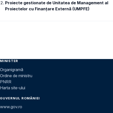
Proiecte gestionate de Unitatea de Management al
Proiectelor cu Finanțare Externã (UMPFE)
MINISTER
Organigramă
Ordine de ministru
PNRR
Harta site-ului
GUVERNUL ROMÂNIEI
www.gov.ro