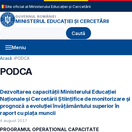
Sari la conținutul principal
Site oficial al Ministerului Educației și Cercetării
GUVERNUL ROMÂNIEI
MINISTERUL EDUCAȚIEI ȘI CERCETĂRII
Caută
Meniu
Navigație principală
Cale de navigare
Acasă
PODCA
PODCA
Dezvoltarea capacității Ministerului Educației
Naționale și Cercetării Științifice de monitorizare și
prognoză a evoluției învățământului superior în
raport cu piața muncii
4 august 2017
PROGRAMUL OPERAȚIONAL CAPACITATE