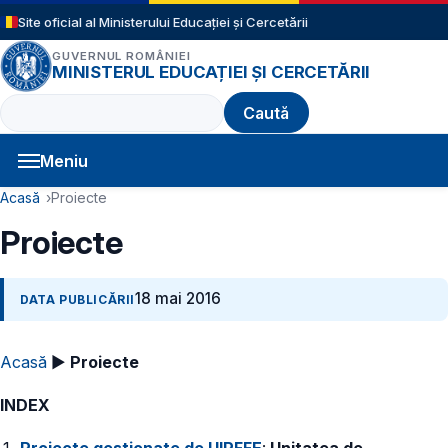
Sari la conținutul principal
Site oficial al Ministerului Educației și Cercetării
GUVERNUL ROMÂNIEI
MINISTERUL EDUCAȚIEI ȘI CERCETĂRII
Caută
Meniu
Navigație principală
Cale de navigare
Acasă
Proiecte
Proiecte
18 mai 2016
DATA PUBLICĂRII
Acasă
►
Proiecte
INDEX
Proiecte gestionate de UIPFFE
:
Unitatea de