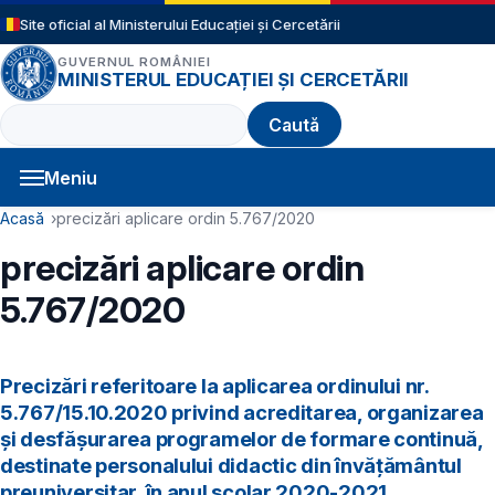
Sari la conținutul principal
Site oficial al Ministerului Educației și Cercetării
GUVERNUL ROMÂNIEI
MINISTERUL EDUCAȚIEI ȘI CERCETĂRII
Caută
Meniu
Navigație principală
Cale de navigare
Acasă
precizări aplicare ordin 5.767/2020
precizări aplicare ordin
5.767/2020
Precizări referitoare la aplicarea ordinului nr.
5.767/15.10.2020 privind acreditarea, organizarea
și desfășurarea programelor de formare continuă,
destinate personalului didactic din învățământul
preuniversitar, în anul școlar 2020-2021