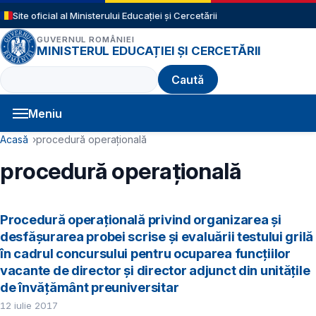
Sari la conținutul principal
Site oficial al Ministerului Educației și Cercetării
GUVERNUL ROMÂNIEI
MINISTERUL EDUCAȚIEI ȘI CERCETĂRII
Caută
Meniu
Navigație principală
Cale de navigare
Acasă
procedură operațională
procedură operațională
Procedură operațională privind organizarea și
desfășurarea probei scrise și evaluării testului grilă
în cadrul concursului pentru ocuparea funcțiilor
vacante de director și director adjunct din unitățile
de învățământ preuniversitar
12 iulie 2017