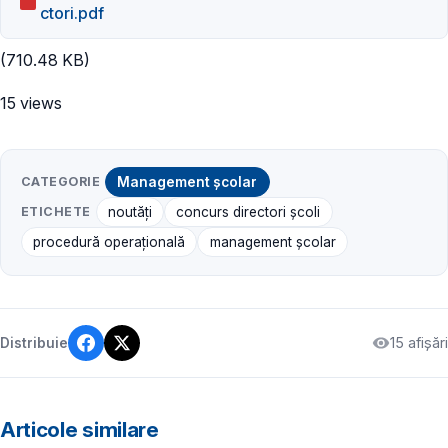
ctori.pdf
(710.48 KB)
15 views
CATEGORIE
Management școlar
ETICHETE
noutăți
concurs directori şcoli
procedură operațională
management școlar
15 afișări
Distribuie
Articole similare