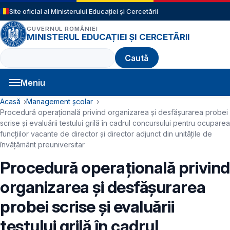
Sari la conținutul principal
Site oficial al Ministerului Educației și Cercetării
GUVERNUL ROMÂNIEI
MINISTERUL EDUCAȚIEI ȘI CERCETĂRII
Caută
Meniu
Navigație principală
Cale de navigare
Acasă
Management școlar
Procedură operațională privind organizarea și desfășurarea probei
scrise și evaluării testului grilă în cadrul concursului pentru ocuparea
funcțiilor vacante de director și director adjunct din unitățile de
învățământ preuniversitar
Procedură operațională privind
organizarea și desfășurarea
probei scrise și evaluării
testului grilă în cadrul