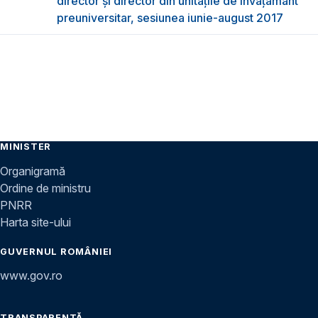
director şi director din unităţile de învăţământ
preuniversitar, sesiunea iunie-august 2017
MINISTER
Organigramă
Ordine de ministru
PNRR
Harta site-ului
GUVERNUL ROMÂNIEI
www.gov.ro
TRANSPARENȚĂ