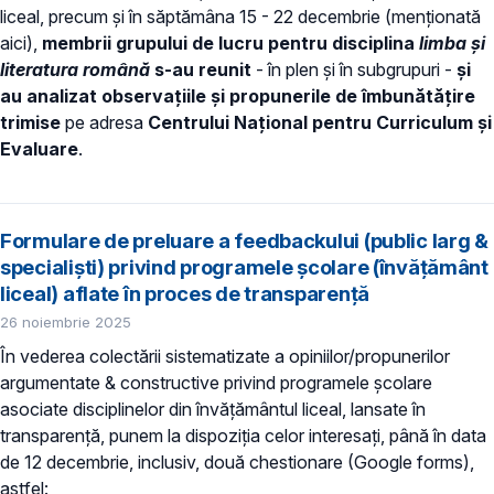
liceal, precum și în săptămâna 15 - 22 decembrie (menționată
aici),
membrii grupului de lucru pentru disciplina
limba și
literatura română
s-au reunit
- în plen și în subgrupuri -
și
au analizat observațiile și propunerile de îmbunătățire
trimise
pe adresa
Centrului Național pentru Curriculum și
Evaluare
.
Formulare de preluare a feedbackului (public larg &
specialiști) privind programele școlare (învățământ
liceal) aflate în proces de transparență
26 noiembrie 2025
În vederea colectării sistematizate a opiniilor/propunerilor
argumentate & constructive privind programele școlare
asociate disciplinelor din învățământul liceal, lansate în
transparență, punem la dispoziția celor interesați, până în data
de 12 decembrie, inclusiv, două chestionare (Google forms),
astfel: