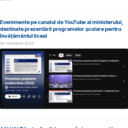
Evenimente pe canalul de YouTube al ministerului,
destinate prezentării programelor școlare pentru
învățământul liceal
26 noiembrie 2025