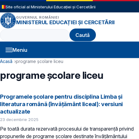
Sari la conținutul principal
Site oficial al Ministerului Educației și Cercetării
GUVERNUL ROMÂNIEI
MINISTERUL EDUCAȚIEI ȘI CERCETĂRII
Caută
Meniu
Navigație principală
Cale de navigare
Acasă
programe școlare liceu
programe școlare liceu
Programele școlare pentru disciplina Limba și
literatura română (învățământ liceal): versiuni
actualizate
23 decembrie 2025
Pe toată durata rezervată procesului de transparență privind
propunerile de programe școlare destinate învățământului