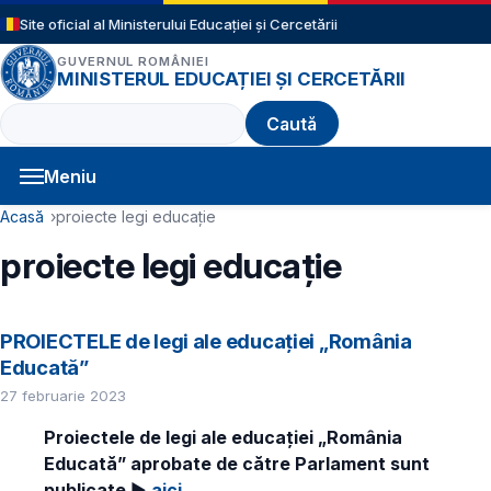
Sari la conținutul principal
Site oficial al Ministerului Educației și Cercetării
GUVERNUL ROMÂNIEI
MINISTERUL EDUCAȚIEI ȘI CERCETĂRII
Caută
Meniu
Navigație principală
Cale de navigare
Acasă
proiecte legi educație
proiecte legi educație
PROIECTELE de legi ale educației „România
Educată”
27 februarie 2023
Proiectele de legi ale educației „România
Educată” aprobate de către Parlament sunt
publicate
►
aici
.