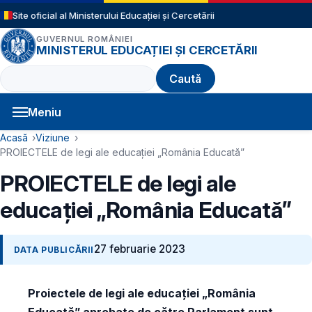
Sari la conținutul principal
Site oficial al Ministerului Educației și Cercetării
GUVERNUL ROMÂNIEI
MINISTERUL EDUCAȚIEI ȘI CERCETĂRII
Caută
Meniu
Navigație principală
Cale de navigare
Acasă
Viziune
PROIECTELE de legi ale educației „România Educată”
PROIECTELE de legi ale
educației „România Educată”
27 februarie 2023
DATA PUBLICĂRII
Proiectele de legi ale educației „România
Educată” aprobate de către Parlament sunt