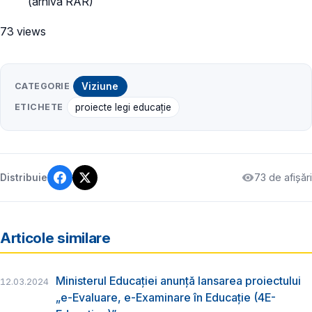
(arhivă RAR)
73 views
CATEGORIE
Viziune
ETICHETE
proiecte legi educație
73 de afișări
Distribuie
Articole similare
Ministerul Educației anunță lansarea proiectului
12.03.2024
„e-Evaluare, e-Examinare în Educație (4E-