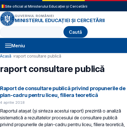
Sari la conținutul principal
Site oficial al Ministerului Educației și Cercetării
GUVERNUL ROMÂNIEI
MINISTERUL EDUCAȚIEI ȘI CERCETĂRII
Caută
Meniu
Navigație principală
Cale de navigare
Acasă
raport consultare publică
raport consultare publică
Raport de consultare publică privind propunerile de
plan-cadru pentru liceu, filiera teoretică
4 aprilie 2018
Raportul atașat (și sinteza acestui raport) prezintă o analiză
sistematică a rezultatelor procesului de consultare publică
privind propunerile de plan-cadru pentru liceu, filiera teoretică,