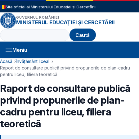
Sari la conținutul principal
Site oficial al Ministerului Educației și Cercetării
GUVERNUL ROMÂNIEI
MINISTERUL EDUCAȚIEI ȘI CERCETĂRII
Caută
Meniu
Navigație principală
Cale de navigare
Acasă
Învățământ liceal
Raport de consultare publică privind propunerile de plan-cadru
pentru liceu, filiera teoretică
Raport de consultare publică
privind propunerile de plan-
cadru pentru liceu, filiera
teoretică