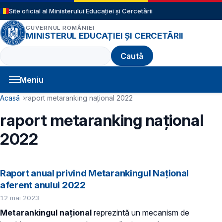
Sari la conținutul principal
Site oficial al Ministerului Educației și Cercetării
GUVERNUL ROMÂNIEI
MINISTERUL EDUCAȚIEI ȘI CERCETĂRII
Caută
Meniu
Navigație principală
Cale de navigare
Acasă
raport metaranking național 2022
raport metaranking național
2022
Raport anual privind Metarankingul Național
aferent anului 2022
12 mai 2023
Metarankingul naţional
reprezintă un mecanism de