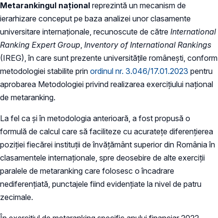
Metarankingul naţional
reprezintă un mecanism de
ierarhizare conceput pe baza analizei unor clasamente
universitare internaţionale, recunoscute de către
International
Ranking Expert Group
,
Inventory of International Rankings
(IREG), în care sunt prezente universităţile româneşti, conform
metodologiei stabilite prin
ordinul nr. 3.046/17.01.2023
pentru
aprobarea Metodologiei privind realizarea exerciţiului naţional
de metaranking.
La fel ca și în metodologia anterioară, a fost propusă o
formulă de calcul care să faciliteze cu acuratețe diferențierea
poziției fiecărei instituții de învățământ superior din România în
clasamentele internaționale, spre deosebire de alte exerciții
paralele de metaranking care folosesc o încadrare
nediferențiată, punctajele fiind evidențiate la nivel de patru
zecimale.
În exercițiul de metaranking specific anului financiar 2022,