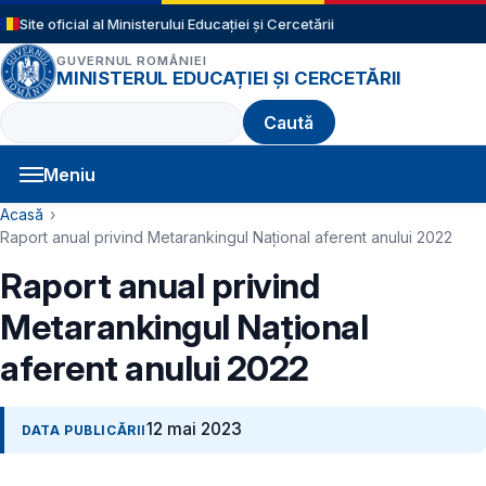
Sari la conținutul principal
Site oficial al Ministerului Educației și Cercetării
GUVERNUL ROMÂNIEI
MINISTERUL EDUCAȚIEI ȘI CERCETĂRII
Caută
Meniu
Navigație principală
Cale de navigare
Acasă
Raport anual privind Metarankingul Național aferent anului 2022
Raport anual privind
Metarankingul Național
aferent anului 2022
12 mai 2023
DATA PUBLICĂRII