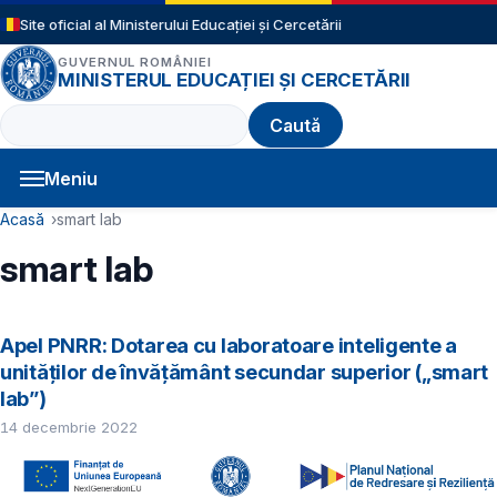
Sari la conținutul principal
Site oficial al Ministerului Educației și Cercetării
GUVERNUL ROMÂNIEI
MINISTERUL EDUCAȚIEI ȘI CERCETĂRII
Caută
Meniu
Navigație principală
Cale de navigare
Acasă
smart lab
smart lab
Apel PNRR: Dotarea cu laboratoare inteligente a
unităților de învățământ secundar superior („smart
lab”)
14 decembrie 2022