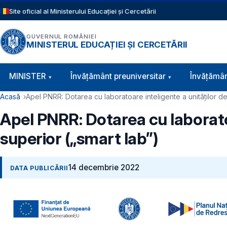
Sari la conținutul principal
Site oficial al Ministerului Educației și Cercetării
GUVERNUL ROMÂNIEI
MINISTERUL EDUCAȚIEI ȘI CERCETĂRII
Navigație principală
MINISTER
Învăţământ preuniversitar
Învățămân
Cale de navigare
Acasă
Apel PNRR: Dotarea cu laboratoare inteligente a unităților d
Apel PNRR: Dotarea cu laborato
superior („smart lab”)
14 decembrie 2022
DATA PUBLICĂRII