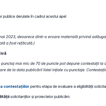
or publice derulate în cadrul acestui apel
mai 2023, deoarece dintr-o eroare materială privind adăugar
nală a fost refăcută.)
tivă
n punctaj mai mic de 70 de puncte pot depune contestații la
oare de la data publicării listei ințiale cu punctaje. Contesta
 a contestațiilor
pentru etapa de evaluare a eligibilității solicit
ității
solicitanților și proiectelor publicăm: