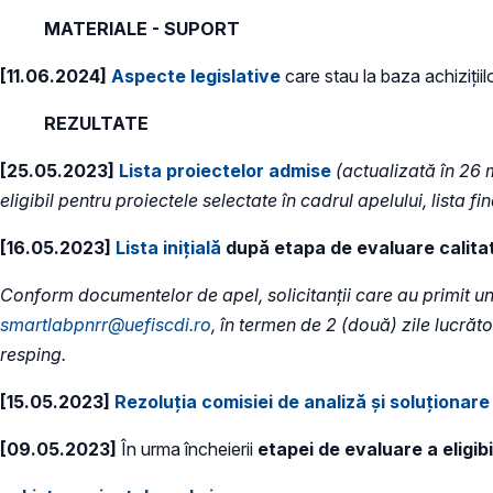
MATERIALE - SUPORT
[11.06.2024]
Aspecte legislative
care stau la baza achizițiil
REZULTATE
[25.05.2023]
Lista proiectelor admise
(actualizată în 26 
eligibil pentru proiectele selectate în cadrul apelului, lista fi
[16.05.2023]
Lista inițială
după etapa de evaluare calita
Conform documentelor de apel, solicitanții care au primit u
smartlabpnrr@uefiscdi.ro
, în termen de 2 (două) zile lucrăt
resping.
[15.05.2023]
Rezoluția comisiei de analiză și soluționare
[09.05.2023]
În urma încheierii
etapei de evaluare a eligibil