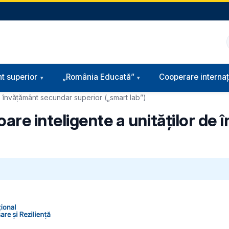
t superior
„România Educată”
Cooperare internaț
e învățământ secundar superior („smart lab”)
are inteligente a unităților de