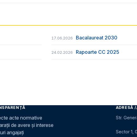
Bacalaureat 2030
17.06.2026
Rapoarte CC 2025
24.02.2026
NSPARENȚĂ
ADRESĂ /
ecte acte normative
Str. Gener
rații de avere și interese
Sector 1, 
uri angajați