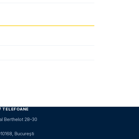
/ TELEFOANE
al Berthelot 28–30
010168, București