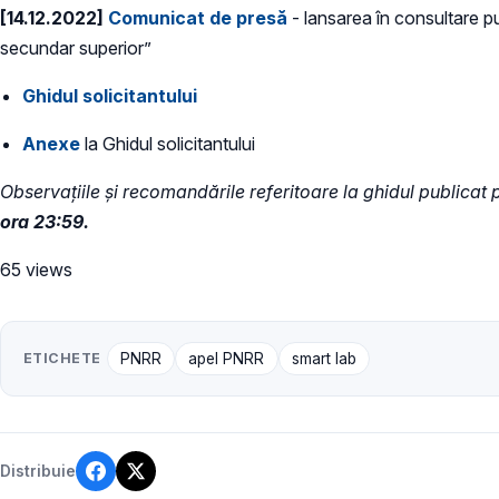
[14.12.2022]
Comunicat de presă
- lansarea în consultare pu
secundar superior”
Ghidul solicitantului
Anexe
la Ghidul solicitantului
Observațiile și recomandările referitoare la ghidul publicat 
ora 23:59.
65 views
ETICHETE
PNRR
apel PNRR
smart lab
Distribuie