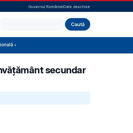
Guvernul României
Date deschise
Caută
ională
 învățământ secundar