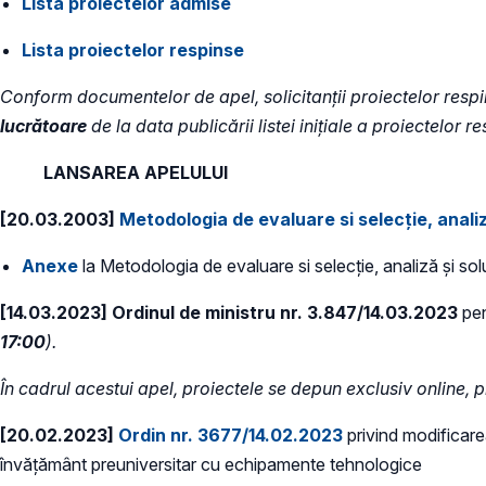
Lista proiectelor admise
Lista proiectelor respinse
Conform documentelor de apel, solicitanții proiectelor resp
lucrătoare
de la data publicării listei inițiale a proiectelor
LANSAREA APELULUI
[20.03.2003]
Metodologia de evaluare si selecție, analiz
Anexe
la Metodologia de evaluare si selecție, analiză și sol
[14.03.2023] Ordinul de ministru nr. 3.847/14.03.2023
pen
17:00
).
În cadrul acestui apel, proiectele se depun exclusiv online, 
[20.02.2023]
Ordin nr. 3677/14.02.2023
privind modificare
învățământ preuniversitar cu echipamente tehnologice