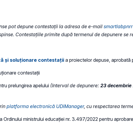
inse pot depune contestații la adresa de e-mail
smartlabpnrr
 respinse. Contestațiile primite după termenul de depunere se r
ă și soluționare contestații
a proiectelor depuse, aprobată 
uționare contestații
tru prelungirea apelului
(Interval de depunere:
23 decembrie 
prin
platforma electronică UDiManager
, cu respectarea term
a Ordinului ministrului educației nr. 3.497/2022 pentru aprobare