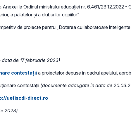
 Anexei la Ordinul ministrului educației nr. 6.461/23.12.2022 - G
or, a palatelor și a cluburilor copiilor”
mpetitiv de proiecte pentru „Dotarea cu laboratoare inteligente
n data de 17 februarie 2023)
onare contestații
a proiectelor depuse in cadrul apelului, apro
uționare contestații
(documente adăugate în data de 20.03.
p://uefiscdi-direct.ro
rie 2023)