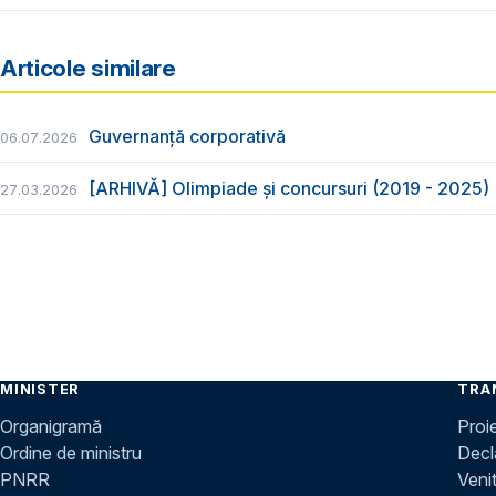
Articole similare
Guvernanță corporativă
06.07.2026
[ARHIVĂ] Olimpiade și concursuri (2019 - 2025)
27.03.2026
MINISTER
TRA
Organigramă
Proi
Ordine de ministru
Decla
PNRR
Venit