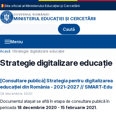
Sari la conținutul principal
Site oficial al Ministerului Educației și Cercetării
GUVERNUL ROMÂNIEI
MINISTERUL EDUCAȚIEI ȘI CERCETĂRII
Caută
Meniu
Navigație principală
Cale de navigare
Acasă
Strategie digitalizare educație
Strategie digitalizare educație
[Consultare publică] Strategia pentru digitalizarea
educației din România - 2021-2027 // SMART-Edu
18 decembrie 2020
Documentul atașat se află în etapa de consultare publică în
perioada
18 decembrie 2020 - 15 februarie 2021
.