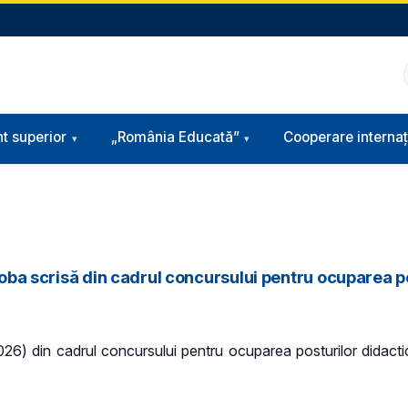
t superior
„România Educată”
Cooperare internaț
proba scrisă din cadrul concursului pentru ocuparea p
2026) din cadrul concursului pentru ocuparea posturilor didact