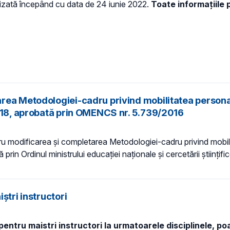
lizată începând cu data de 24 iunie 2022.
Toate informațiile 
rea Metodologiei-cadru privind mobilitatea personal
2018, aprobată prin OMENCS nr. 5.739/2016
tru modificarea şi completarea Metodologiei-cadru privind mobili
rin Ordinul ministrului educaţiei naţionale şi cercetării ştiinţif
ștri instructori
pentru maistri instructori la urmatoarele disciplinele, p