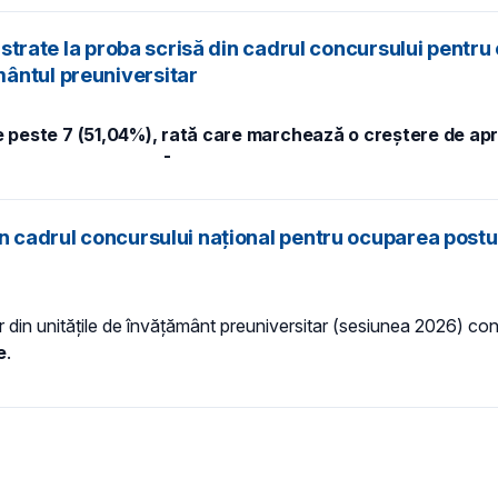
gistrate la proba scrisă din cadrul concursului pentr
ântul preuniversitar
te peste 7 (51,04%), rată care marchează o creștere de ap
-
in cadrul concursului național pentru ocuparea postu
r din unitățile de învăţământ preuniversitar (sesiunea 2026) co
e
.