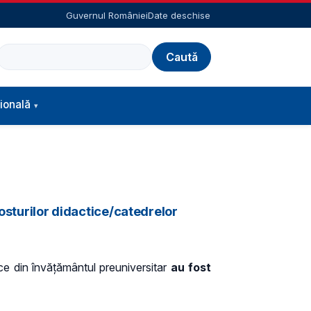
Guvernul României
Date deschise
Caută
ională
osturilor didactice/catedrelor
ice din învățământul preuniversitar
au fost