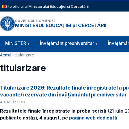
Sari la conținutul principal
Site oficial al Ministerului Educației și Cercetării
GUVERNUL ROMÂNIEI
MINISTERUL EDUCAȚIEI ȘI CERCETĂRII
Navigație principală
MINISTER
Învăţământ preuniversitar
Învățămân
Cale de navigare
Acasă
titularizare
titularizare
Titularizare 2026: Rezultate finale înregistrate la 
vacante/rezervate din învăţământul preuniversitar
4 august 2026
Rezultatele finale înregistrate la proba scrisă
(21 iulie 
publicate astăzi, 4 august, pe
pagina web dedicată