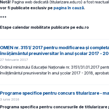
Notă!
Pagina web dedicată (titularizare.edu.ro) a fost reactua
vor fi publicate exclusiv pe
pagina în cauză
.
***
Etape calendar mobilitate publicate pe edu.ro
OMEN nr. 3151/ 2017 pentru modificarea şi completa
învăţământul preuniversitar în anul şcolar 2017 - 
27 februarie 2017
Ordinul ministrului Educației Naționale nr. 3151/31.01.2017 pen
învăţământul preuniversitar în anul şcolar 2017 - 2018, aprobată p
Programe specifice pentru concurs titularizare - mai
3 iunie 2016
Programa specifica pentru concursurile de titlularizare 