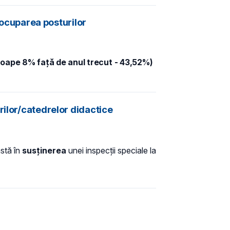
u ocuparea posturilor
roape 8% față de anul trecut - 43,52%)
rilor/catedrelor didactice
nstă în
susținerea
unei inspecții speciale la