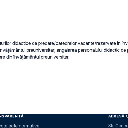
ilor didactice de predare/catedrelor vacante/rezervate în învă
învăţământul preuniversitar; angajarea personalului didactic de 
are din învăţământul preuniversitar.
NSPARENȚĂ
ADRESĂ /
ecte acte normative
Str. Gener