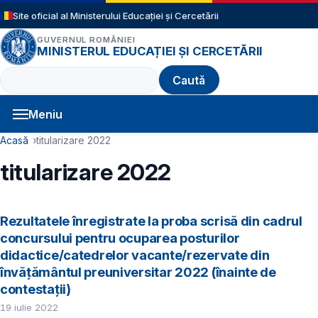
Sari la conținutul principal
Site oficial al Ministerului Educației și Cercetării
GUVERNUL ROMÂNIEI
MINISTERUL EDUCAȚIEI ȘI CERCETĂRII
Caută
Meniu
Navigație principală
Cale de navigare
Acasă
titularizare 2022
titularizare 2022
Rezultatele înregistrate la proba scrisă din cadrul
concursului pentru ocuparea posturilor
didactice/catedrelor vacante/rezervate din
învăţământul preuniversitar 2022 (înainte de
contestaţii)
19 iulie 2022