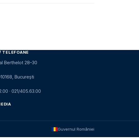
/ TELEFOANE
al Berthelot 28–30
010168, București
2.00
·
021/405.63.00
MEDIA
Guvernul României