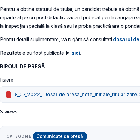
Pentru a obţine statutul de titular, un candidat trebuie să obţină
repartizat pe un post didactic vacant publicat pentru angajare
la inspecţia specială la clasă sau la proba practică are o pond
Pentru detalii suplimentare, vă rugăm să consultați
dosarul de
Rezultatele au fost publicate ►
aici
.
BIROUL DE PRESĂ
fisiere
19_07_2022_ Dosar de presă_note_initiale_titularizare.
3 views
CATEGORIE
Comunicate de presă