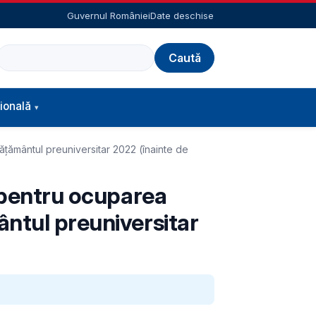
Guvernul României
Date deschise
Caută
ională
ăţământul preuniversitar 2022 (înainte de
i pentru ocuparea
ântul preuniversitar