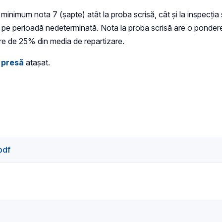
 minimum nota 7 (şapte) atât la proba scrisă, cât şi la inspecţia 
a pe perioadă nedeterminată. Nota la proba scrisă are o ponder
ere de 25% din media de repartizare.
 presă
atașat.
pdf