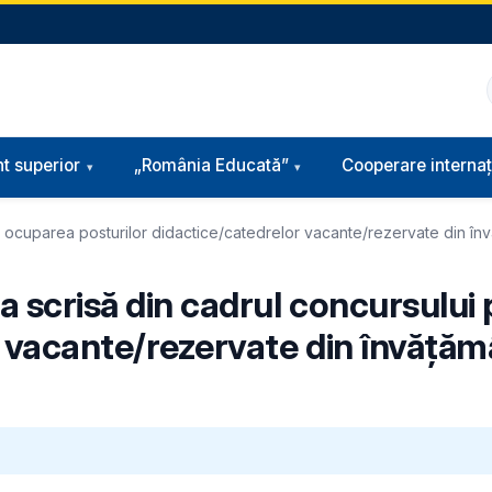
t superior
„România Educată”
Cooperare internaț
ru ocuparea posturilor didactice/catedrelor vacante/rezervate din înv
ba scrisă din cadrul concursulu
r vacante/rezervate din învăţăm