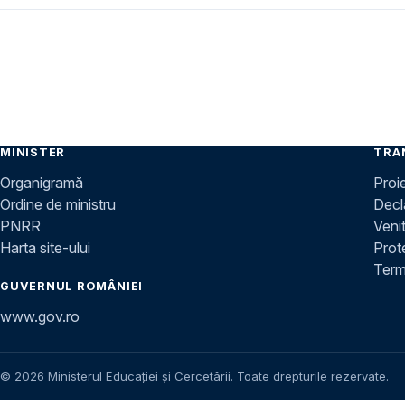
MINISTER
TRA
Organigramă
Proi
Ordine de ministru
Decla
PNRR
Venit
Harta site-ului
Prot
Terme
GUVERNUL ROMÂNIEI
www.gov.ro
© 2026 Ministerul Educației și Cercetării. Toate drepturile rezervate.