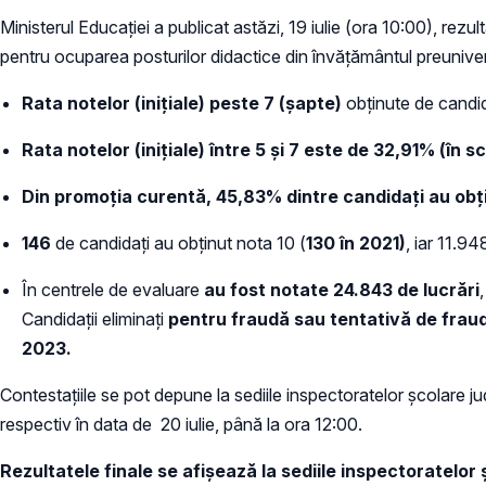
Ministerul Educației a publicat astăzi, 19 iulie (ora 10:00), rezu
pentru ocuparea posturilor didactice din învățământul preunive
Rata notelor (inițiale) peste 7 (șapte)
obținute de candi
Rata notelor (inițiale) între 5 și 7 este de 32,91% (în
Din promoția curentă, 45,83% dintre candidați au obțin
146
de candidați au obținut nota 10 (
130 în 2021)
, iar 11.94
În centrele de evaluare
au fost notate 24.843 de lucrări
Candidaţii eliminaţi
pentru fraudă sau tentativă de fraud
2023.
Contestaţiile se pot depune la sediile inspectoratelor şcolare ju
respectiv în data de 20 iulie, până la ora 12:00.
Rezultatele finale se afişează la sediile inspectoratelor 