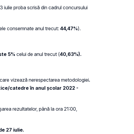
13 iulie proba scrisă din cadrul concursului
atele consemnate anul trecut:
44,47%
).
ste 5%
celui de anul trecut (
40,63%).
ive care vizează nerespectarea metodologiei
.
ice/catedre în anul școlar 2022 -
şarea rezultatelor, până la ora 21:00,
e 27 iulie.