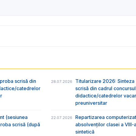
 proba scrisă din
Titularizare 2026: Sinteza r
28.07.2026
dactice/catedrelor
scrisă din cadrul concursu
r
didactice/catedrelor vaca
preuniversitar
ânt (sesiunea
Repartizarea computerizată
22.07.2026
 proba scrisă (după
absolvenţilor clasei a VIII
sintetică