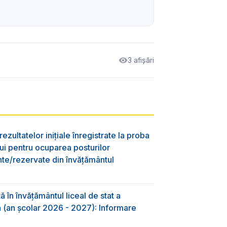
3 afișări
ezultatelor inițiale înregistrate la proba
lui pentru ocuparea posturilor
nte/rezervate din învăţământul
 în învăţământul liceal de stat a
-a (an școlar 2026 - 2027): Informare