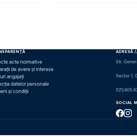
NSPARENȚĂ
ADRESĂ /
ecte acte normative
Str. Gener
rații de avere și interese
Sector 1, 
uri angajați
ecția datelor personale
021/405.6
ni și condiții
SOCIAL 