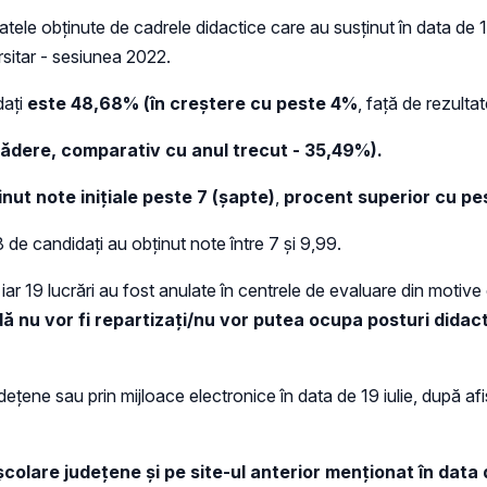
ltatele obținute de cadrele didactice care au susținut în data de 
rsitar - sesiunea 2022.
dați
este 48,68% (
în creștere cu peste 4%
, față de rezult
 scădere, comparativ cu anul trecut - 35,49%).
ut note inițiale peste 7 (șapte)
,
procent superior cu pe
8 de candidați au obținut note între 7 și 9,99.
, iar 19 lucrări au fost anulate în centrele de evaluare din mot
ă nu vor fi repartizaţi/nu vor putea ocupa posturi didact
deţene sau prin mijloace electronice în data de 19 iulie, după afi
şcolare judeţene şi pe site-ul anterior menționat în data d