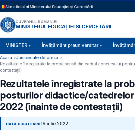
Sari la conținutul principal
Site oficial al Ministerului Educației și Cercetării
GUVERNUL ROMÂNIEI
MINISTERUL EDUCAȚIEI ȘI CERCETĂRII
Navigație principală
MINISTER
Învăţământ preuniversitar
Învățămân
Cale de navigare
Acasă
Comunicate de presă
Rezultatele înregistrate la proba scrisă din cadrul concursului pent
contestaţii)
Rezultatele înregistrate la pro
posturilor didactice/catedrelo
2022 (înainte de contestaţii)
19 iulie 2022
DATA PUBLICĂRII