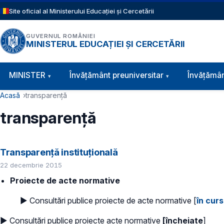
Sari la conținutul principal
Site oficial al Ministerului Educației și Cercetării
GUVERNUL ROMÂNIEI
MINISTERUL EDUCAȚIEI ȘI CERCETĂRII
Navigație principală
MINISTER
Învăţământ preuniversitar
Învățămân
Cale de navigare
Acasă
transparenţă
transparenţă
Transparență instituțională
22 decembrie 2015
Proiecte de acte normative
► Consultări publice proiecte de acte normative [
în curs
► Consultări publice proiecte acte normative
[încheiate
]