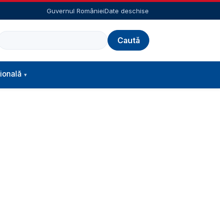
Guvernul României
Date deschise
Caută
ională