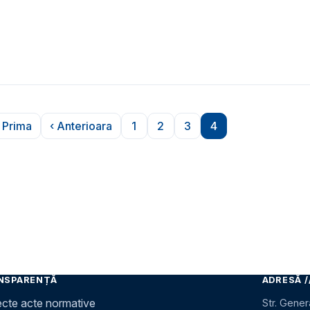
 Prima
‹ Anterioara
1
2
3
4
Prima pagină
Pagina anterioară
Pagina
Pagina
Pagina
Pagina
NSPARENȚĂ
ADRESĂ /
ecte acte normative
Str. Gener