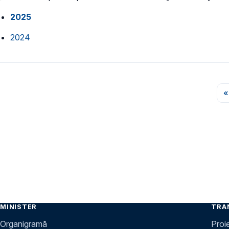
2025
2024
Paginare
«
MINISTER
TRA
Organigramă
Proi