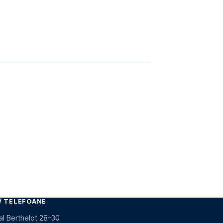
/ TELEFOANE
al Berthelot 28–30