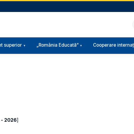
t superior
„România Educată”
Cooperare internaț
- 2026
]