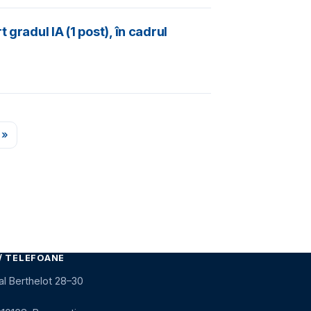
gradul IA (1 post), în cadrul
 »
e
tima pagină
/ TELEFOANE
al Berthelot 28–30