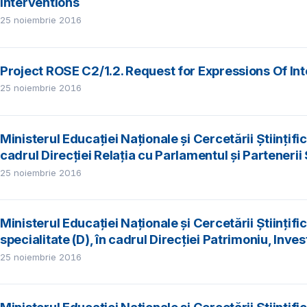
Interventions
25 noiembrie 2016
Project ROSE C2/1.2. Request for Expressions Of I
25 noiembrie 2016
Ministerul Educației Naționale şi Cercetării Științif
cadrul Direcției Relația cu Parlamentul și Partenerii 
25 noiembrie 2016
Ministerul Educației Naționale şi Cercetării Științi
specialitate (D), în cadrul Direcției Patrimoniu, Invest
25 noiembrie 2016