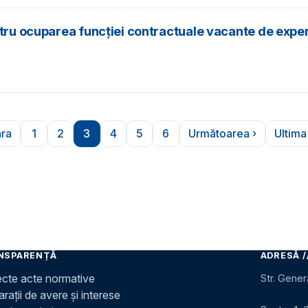
tru ocuparea funcției contractuale vacante de expert 
ara
1
2
3
4
5
6
Următoarea ›
Ultima
ina anterioară
Pagina
Pagina
Pagina
Pagina
Pagina
Pagina
Pagina următoar
Ul
NSPARENȚĂ
ADRESĂ /
ecte acte normative
Str. Gener
rații de avere și interese