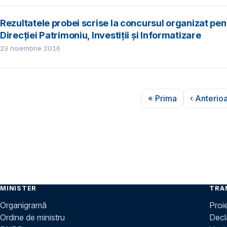
Rezultatele probei scrise la concursul organizat pen
Direcției Patrimoniu, Investiții și Informatizare
23 noiembrie 2016
Paginare
« Prima
‹ Anterio
Prima pagină
Pag
MINISTER
TRA
Organigramă
Proi
Ordine de ministru
Decla