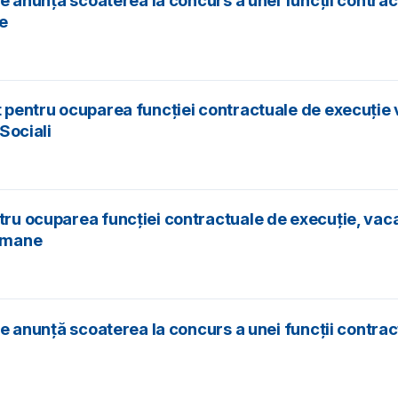
ice anunță scoaterea la concurs a unei funcții contrac
re
t pentru ocuparea funcției contractuale de execuție v
 Sociali
tru ocuparea funcţiei contractuale de execuţie, vacan
 Umane
ice anunță scoaterea la concurs a unei funcții contrac