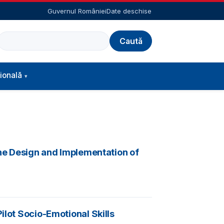
Guvernul României
Date deschise
Caută
ională
 the Design and Implementation of
ilot Socio-Emotional Skills