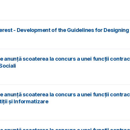
nterest - Development of the Guidelines for Design
ice anunță scoaterea la concurs a unei funcții contrac
Sociali
fice anunță scoaterea la concurs a unei funcții contr
iții și Informatizare