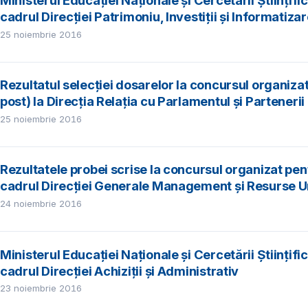
Ministerul Educației Naționale şi Cercetării Științif
cadrul Direcției Patrimoniu, Investiții și Informatiza
25 noiembrie 2016
Rezultatul selecției dosarelor la concursul organiza
post) la Direcția Relația cu Parlamentul și Partenerii
25 noiembrie 2016
Rezultatele probei scrise la concursul organizat pen
cadrul Direcţiei Generale Management şi Resurse
24 noiembrie 2016
Ministerul Educației Naționale şi Cercetării Științif
cadrul Direcției Achiziții și Administrativ
23 noiembrie 2016