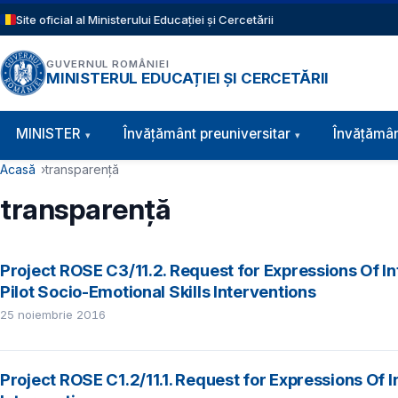
Sari la conținutul principal
Site oficial al Ministerului Educației și Cercetării
GUVERNUL ROMÂNIEI
MINISTERUL EDUCAȚIEI ȘI CERCETĂRII
Navigație principală
MINISTER
Învăţământ preuniversitar
Învățămân
Cale de navigare
Acasă
transparență
transparență
Project ROSE C3/11.2. Request for Expressions Of In
Pilot Socio-Emotional Skills Interventions
25 noiembrie 2016
Project ROSE C1.2/11.1. Request for Expressions Of I