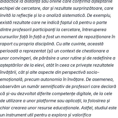
didactice la distanță sau online care confirmă așteptările
echipei de cercetare, dar și rezultate surprinzătoare, care
invită la reflecție și la o analiză sistematică. De exemplu,
există rezultate care ne indică faptul că pentru o parte
dintre profesorii participanți la cercetare, întreruperea
cursurilor față în față a fost un moment de repoziționare în
raport cu propria disciplină. Cu alte cuvinte, această
perioadă a reprezentat (și) un context de chestionare a
unor convingeri, de părăsire a unor rutine și de redefinire a
așteptărilor de la elevi, atât în ceea ce privește rezultatele
învățării, cât și alte aspecte din perspectivă socio-
emoțională, precum autonomia în învățare. De asemenea,
observăm un număr semnificativ de profesori care declară
că și-au dezvoltat diferite competențe digitale, de la cele
de utilizare a unor platforme sau aplicații, la folosirea și
chiar crearea unor resurse educaționale. Astfel, studiul este
un instrument util pentru a explora și valorifica