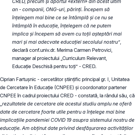
CRED, precum și aportul «extern» din acest ultim
an - companii, ONG-uri, părinți. Începem să
înțelegem mai bine ce se întâmplă și ce nu se
întâmplă în educație, înțelegem că ne putem
implica și începem să avem cu toții așteptări mai
mari și mai adecvate educației secolului nostru”
,
declară conf.univ.dr. Merima Carmen Petrovici,
manager al proiectului „Curriculum Relevant,
Educație Deschisă pentru toți” - CRED.
Ciprian Fartușnic - cercetător științific principal gr. I, Unitatea
de Cercetare în Educație (CNPEE) și coordonator partener
CNPEE în cadrul proiectului CRED - constată, la rândul său, că
„
rezultatele de cercetare ale acestui studiu amplu ne oferă
date de cercetare foarte utile pentru a înțelege mai bine
implicațiile pandemiei COVID 19 asupra sistemului nostru de
educație. Am obținut date privind desfășurarea activităților