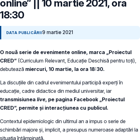
online” || 10 martie 2021, ora
18:30
9 martie 2021
DATA PUBLICĂRII
O nouă serie de evenimente online, marca „Proiectul
CRED”
(Curriculum Relevant, Educație Deschisă pentru toți),
debutează
miercuri, 10 martie, la ora 18:30.
La discuțiile din cadrul evenimentului participă experți în
educație, cadre didactice din mediul universitar, iar
transmisiunea
live
, pe pagina Facebook „Proiectul
CRED”, permite și interacțiunea cu publicul.
Contextul epidemiologic din ultimul an a impus o serie de
schimbări majore și, implicit, a presupus numeroase adaptări la
situația întâmpinată.