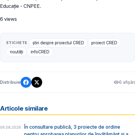
Educație - CNPEE.
6 views
ETICHETE
știri despre proiectul CRED
proiect CRED
noutăți
infoCRED
6 afișări
Distribuie
Articole similare
În consultare publică, 3 proiecte de ordine
06.08.2026
pentru aprobarea planurilor de învățământ și a