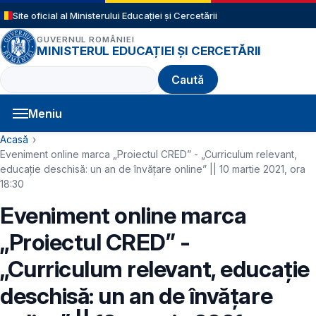
Sari la conținutul principal
Site oficial al Ministerului Educației și Cercetării
GUVERNUL ROMÂNIEI
MINISTERUL EDUCAȚIEI ȘI CERCETĂRII
Caută
Meniu
Navigație principală
Cale de navigare
Acasă
Eveniment online marca „Proiectul CRED” - „Curriculum relevant,
educație deschisă: un an de învățare online” || 10 martie 2021, ora
18:30
Eveniment online marca
„Proiectul CRED” -
„Curriculum relevant, educație
deschisă: un an de învățare