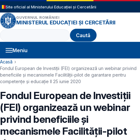
Sari la conținutul principal
Site oficial al Ministerului Educației și Cercetării
GUVERNUL ROMÂNIEI
MINISTERUL EDUCAȚIEI ȘI CERCETĂRII
Caută
Meniu
Navigație principală
Cale de navigare
Acasă
Fondul European de Investiții (FEI) organizează un webinar privind
beneficiile și mecanismele Facilității-pilot de garantare pentru
competențe și educație II 25 iunie 2020
Fondul European de Investiții
(FEI) organizează un webinar
privind beneficiile și
mecanismele Facilității-pilot