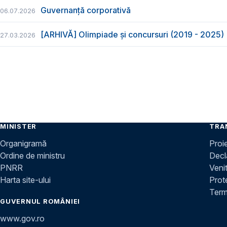
Guvernanță corporativă
06.07.2026
[ARHIVĂ] Olimpiade și concursuri (2019 - 2025)
27.03.2026
MINISTER
TRA
Organigramă
Proi
Ordine de ministru
Decla
PNRR
Venit
Harta site-ului
Prot
Terme
GUVERNUL ROMÂNIEI
www.gov.ro