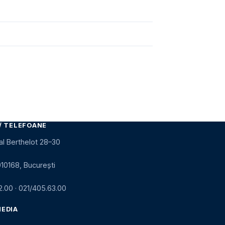
/ TELEFOANE
al Berthelot 28–30
010168, București
2.00
·
021/405.63.00
MEDIA