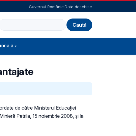
Guvernul României
Date deschise
Caută
ională
antajate
ordate de către Ministerul Educației
Minieră Petrila, 15 noiembrie 2008, și la