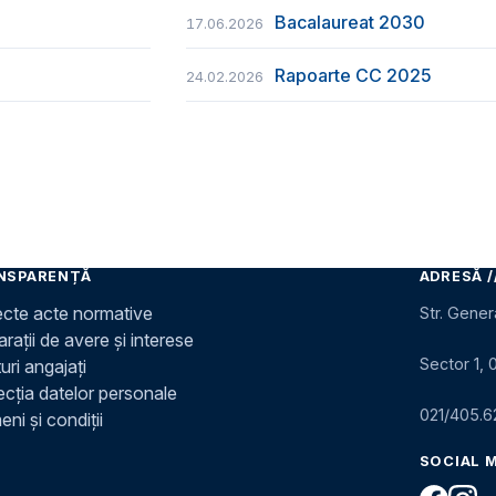
Bacalaureat 2030
17.06.2026
Rapoarte CC 2025
24.02.2026
NSPARENȚĂ
ADRESĂ /
ecte acte normative
Str. Gener
rații de avere și interese
Sector 1, 
uri angajați
ecția datelor personale
021/405.6
ni și condiții
SOCIAL 