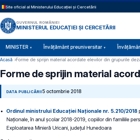
Sari la conținutul principal
Site oficial al Ministerului Educației și Cercetării
GUVERNUL ROMÂNIEI
MINISTERUL EDUCAȚIEI ȘI CERCETĂRII
Navigație principală
MINISTER
Învăţământ preuniversitar
Învățămân
Cale de navigare
Acasă
Forme de sprijin material acordate elevilor din grupurile de
Forme de sprijin material acord
5 octombrie 2018
DATA PUBLICĂRII
Ordinul ministrului Educației Naționale nr. 5.210/2018
p
Naționale, în anul școlar 2018-2019, copiilor din familiile pe
Exploatarea Minieră Uricani, județul Hunedoara