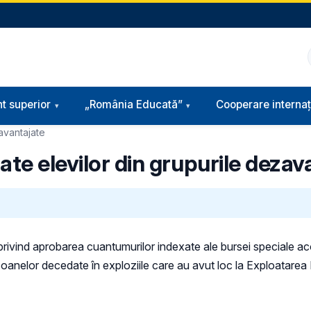
t superior
„România Educată”
Cooperare internaț
zavantajate
ate elevilor din grupurile dezav
rivind aprobarea cuantumurilor indexate ale bursei speciale ac
rsoanelor decedate în exploziile care au avut loc la Exploatarea 