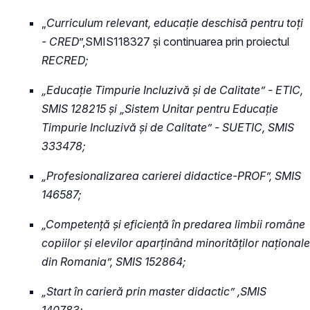
„
Curriculum relevant, educație deschisă pentru toți
- CRED
”,SMIS118327 și continuarea prin proiectul
RECRED;
„
Educație Timpurie Incluzivă și de Calitate” - ETIC
,
SMIS 128215 și „
Sistem Unitar pentru Educație
Timpurie Incluzivă și de Calitate
” - SUETIC, SMIS
333478;
„Profesionalizarea carierei didactice-PROF
”, SMIS
146587;
„
Competență și eficiență în predarea limbii române
copiilor și elevilor aparținând minorităților naționale
din Romania
”, SMIS 152864;
„Start în carieră prin master didactic”
,SMIS
140783;