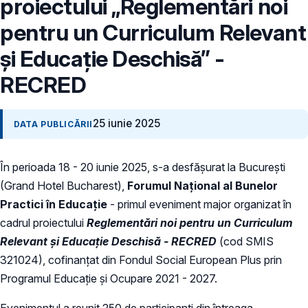
proiectului „Reglementări noi
pentru un Curriculum Relevant
și Educație Deschisă” -
RECRED
25 iunie 2025
DATA PUBLICĂRII
În perioada 18 - 20 iunie 2025, s-a desfășurat la București
(Grand Hotel Bucharest),
Forumul Național al Bunelor
Practici în Educație
- primul eveniment major organizat în
cadrul proiectului
Reglementări noi pentru un Curriculum
Relevant și Educație Deschisă - RECRED
(cod SMIS
321024), cofinanțat din Fondul Social European Plus prin
Programul Educație și Ocupare 2021 - 2027.
Evenimentul a reunit 250 de participanți din întreaga