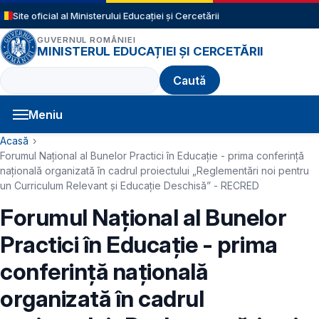
Sari la conținutul principal
Site oficial al Ministerului Educației și Cercetării
GUVERNUL ROMÂNIEI
MINISTERUL EDUCAȚIEI ȘI CERCETĂRII
Caută
Meniu
Navigație principală
Cale de navigare
Acasă
Forumul Național al Bunelor Practici în Educație - prima conferință
națională organizată în cadrul proiectului „Reglementări noi pentru
un Curriculum Relevant și Educație Deschisă” - RECRED
Forumul Național al Bunelor
Practici în Educație - prima
conferință națională
organizată în cadrul