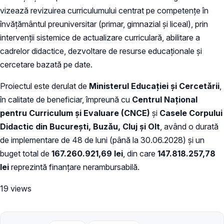
vizează revizuirea curriculumului centrat pe competențe în
învățământul preuniversitar (primar, gimnazial și liceal), prin
intervenții sistemice de actualizare curriculară, abilitare a
cadrelor didactice, dezvoltare de resurse educaționale și
cercetare bazată pe date.
Proiectul este derulat de
Ministerul Educației și Cercetării
,
în calitate de beneficiar, împreună cu
Centrul Național
pentru Curriculum și Evaluare (CNCE)
și
Casele Corpului
Didactic din București, Buzău, Cluj și Olt
, având o durată
de implementare de 48 de luni (până la 30.06.2028) și un
buget total de
167.260.921,69 lei
, din care
147.818.257,78
lei
reprezintă finanțare nerambursabilă.
19 views