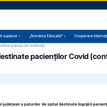
t superior
„România Educată”
Cooperare internaț
onform planului de reziliență)
estinate pacienților Covid (con
 județean a paturilor de spital destinate îngrijirii pacie