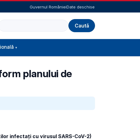
Guvernul României
Date deschise
Caută
ională
form planului de
nților infectați cu virusul SARS-CoV-2
)