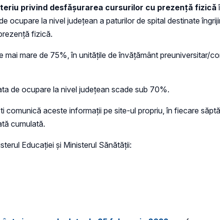
iteriu privind desfășurarea cursurilor cu prezență fizică
î
e ocupare la nivel județean a paturilor de spital destinate îngriji
prezență fizică.
ste mai mare de 75%, în unitățile de învățământ preuniversitar/c
rata de ocupare la nivel județean scade sub 70%.
ești comunică aceste informații pe site-ul propriu, în fiecare s
ată cumulată.
terul Educației și Ministerul Sănătății: