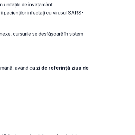
n unitățile de învățământ
rii pacienților infectați cu virusul SARS-
onexe. cursurile se desfășoară în sistem
ăptămână, având ca
zi de referință ziua de