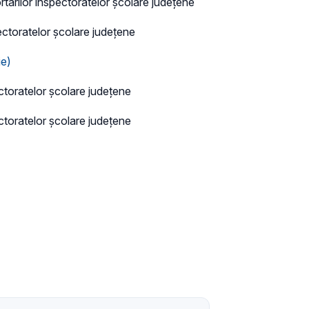
rtărilor inspectoratelor școlare județene
ectoratelor școlare județene
ie)
ectoratelor școlare județene
ectoratelor școlare județene