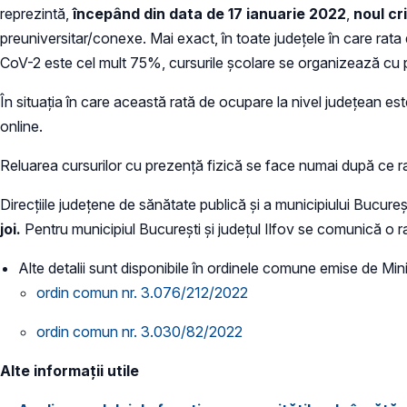
reprezintă,
începând din data de 17 ianuarie 2022
,
noul cr
preuniversitar/conexe. Mai exact, în toate județele în care rata d
CoV-2 este cel mult 75%, cursurile școlare se organizează cu 
În situația în care această rată de ocupare la nivel județean e
online.
Reluarea cursurilor cu prezență fizică se face numai după ce 
Direcțiile județene de sănătate publică și a municipiului Bucur
joi.
Pentru municipiul București și județul Ilfov se comunică o r
Alte detalii sunt disponibile în ordinele comune emise de Minis
ordin comun nr. 3.076/212/2022
ordin comun nr. 3.030/82/2022
Alte informații utile