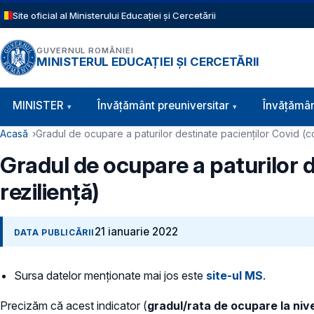
Sari la conținutul principal
Site oficial al Ministerului Educației și Cercetării
GUVERNUL ROMÂNIEI
MINISTERUL EDUCAȚIEI ȘI CERCETĂRII
Navigație principală
MINISTER
Învăţământ preuniversitar
Învățămân
Cale de navigare
Acasă
Gradul de ocupare a paturilor destinate pacienților Covid (c
Gradul de ocupare a paturilor d
reziliență)
21 ianuarie 2022
DATA PUBLICĂRII
Sursa datelor menționate mai jos este
site-ul MS
.
Precizăm că acest indicator (
gradul/rata de ocupare la nivel