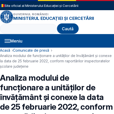
Sari la conținutul principal
Site oficial al Ministerului Educației și Cercetării
GUVERNUL ROMÂNIEI
MINISTERUL EDUCAȚIEI ȘI CERCETĂRII
Caută
Meniu
Navigație principală
Cale de navigare
Acasă
Comunicate de presă
Analiza modului de funcționare a unităților de învățământ și conexe
la data de 25 februarie 2022, conform raportărilor inspectoratelor
școlare județene
Analiza modului de
funcționare a unităților de
învățământ și conexe la data
de 25 februarie 2022, conform