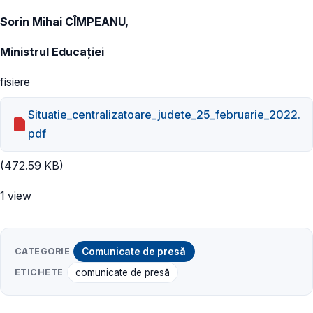
Sorin Mihai CÎMPEANU,
Ministrul Educației
fisiere
Situatie_centralizatoare_judete_25_februarie_2022.
pdf
(472.59 KB)
1 view
CATEGORIE
Comunicate de presă
ETICHETE
comunicate de presă