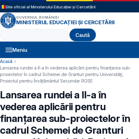
Sari la conținutul principal
Site oficial al Ministerului Educației și Cercetării
GUVERNUL ROMÂNIEI
MINISTERUL EDUCAȚIEI ȘI CERCETĂRII
Caută
Meniu
Navigație principală
Cale de navigare
Acasă
Lansarea rundei a II-a în vederea aplicării pentru finanțarea sub-
proiectelor în cadrul Schemei de Granturi pentru Universități,
Proiectul pentru Învățământul Secundar ROSE
Lansarea rundei a II-a în
vederea aplicării pentru
finanțarea sub-proiectelor în
cadrul Schemei de Granturi