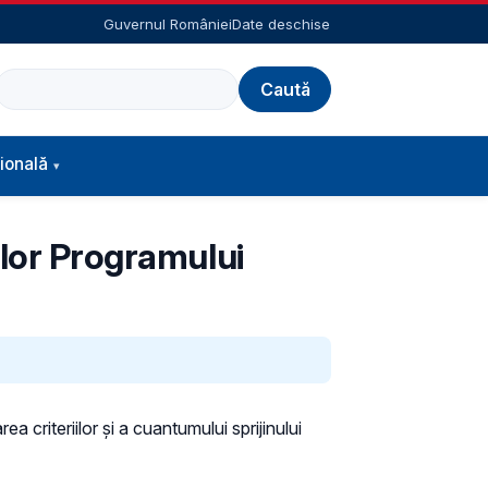
Guvernul României
Date deschise
Caută
ională
ilor Programului
 criteriilor și a cuantumului sprijinului