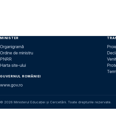
MINISTER
TRA
Organigramă
Proi
Ordine de ministru
Decla
PNRR
Venit
Harta site-ului
Prot
Terme
GUVERNUL ROMÂNIEI
www.gov.ro
© 2026 Ministerul Educației și Cercetării. Toate drepturile rezervate.