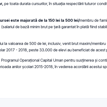
r,
pe toata durata cursurilor, în situația respectării tuturor condi
sei este majorată de la 150 lei la 500 lei/
membru de famili
(salariul de bază minim brut pe țară garantat în plată fiind stab
ui la valoarea de 500 de lei, inclusiv, venit brut maxim/membr
școlar 2017 - 2018, peste 33.000 de elevi au beneficiat de acest
 Programul Operațional Capital Uman pentru susținerea și conti
rioada anilor școlari 2015-2018, în vederea acordării acestui spri