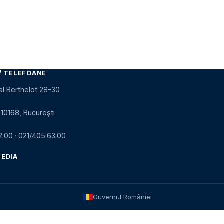
/ TELEFOANE
al Berthelot 28–30
010168, București
2.00
·
021/405.63.00
MEDIA
Guvernul României