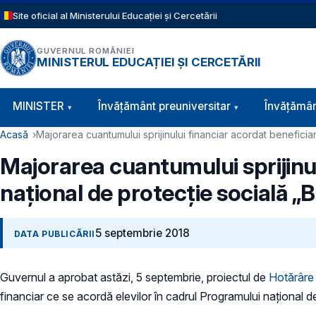
Sari la conținutul principal
Site oficial al Ministerului Educației și Cercetării
GUVERNUL ROMÂNIEI
MINISTERUL EDUCAȚIEI ȘI CERCETĂRII
Navigație principală
MINISTER
Învăţământ preuniversitar
Învățămân
Cale de navigare
Acasă
Majorarea cuantumului sprijinului financiar acordat beneficiar
Majorarea cuantumului sprijinul
național de protecție socială „B
5 septembrie 2018
DATA PUBLICĂRII
Guvernul a aprobat astăzi, 5 septembrie, proiectul de
Hotărâre
financiar ce se acordă elevilor în cadrul Programului național d