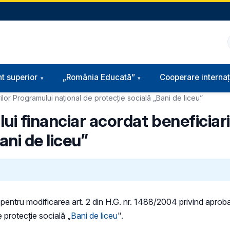
t superior
„România Educată”
Cooperare internaț
ilor Programului național de protecție socială „Bani de liceu”
ui financiar acordat beneficiar
ani de liceu”
pentru modificarea art. 2 din H.G. nr. 1488/2004 privind aprobarea
e protecție socială „
Bani de liceu
".