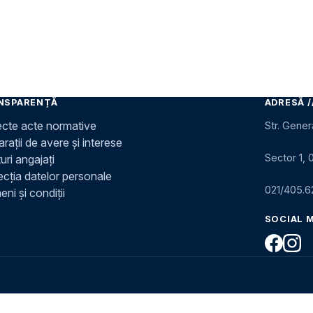
NSPARENȚĂ
ADRESĂ /
ecte acte normative
Str. Gener
rații de avere și interese
Sector 1, 
uri angajați
ecția datelor personale
021/405.6
ni și condiții
SOCIAL 