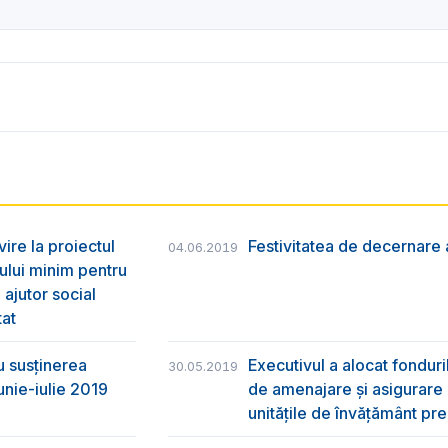
vire la proiectul
Festivitatea de decernare a
04.06.2019
ului minim pentru
 ajutor social
tat
u susţinerea
Executivul a alocat fondur
30.05.2019
unie-iulie 2019
de amenajare și asigurare cu
unitățile de învățământ pre