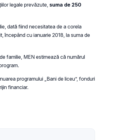
țiilor legale prevăzute,
suma de 250
e, dată fiind necesitatea de a corela
ilit, începând cu ianuarie 2018, la suma de
u de familie, MEN estimează că numărul
 program.
nuarea programului „Bani de liceu”, fonduri
jin financiar.