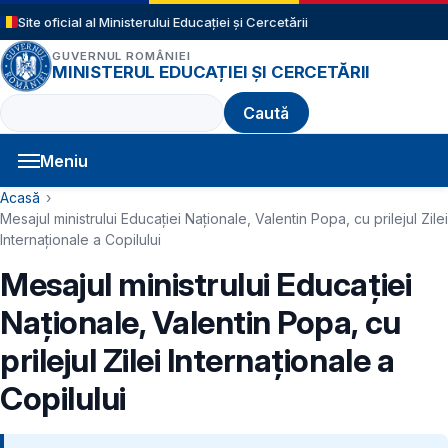
Sari la conținutul principal
Site oficial al Ministerului Educației și Cercetării
GUVERNUL ROMÂNIEI
MINISTERUL EDUCAȚIEI ȘI CERCETĂRII
Caută
Meniu
Navigație principală
Cale de navigare
Acasă
Mesajul ministrului Educației Naționale, Valentin Popa, cu prilejul Zilei
Internaționale a Copilului
Mesajul ministrului Educației
Naționale, Valentin Popa, cu
prilejul Zilei Internaționale a
Copilului