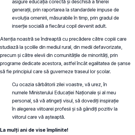
asigure educația corectă și deschisă a tinerei
generații, prin raportarea la standardele impuse de
evoluția omenirii, măsurabile în timp, prin gradul de
inserție socială a fiecărui copil devenit adult.
Atenția noastră se îndreaptă cu precădere către copiii care
studiază la școlile din mediul rural, din medii defavorizate,
precum și către elevii din comunitățile de minorități, prin
programe dedicate acestora, astfel încât egalitatea de șanse
să fie principiul care să guverneze traseul lor școlar.
Cu ocazia sărbătorii zilei voastre, vă urez, în
numele Ministerului Educației Naționale și al meu
personal, să vă atingeți visul, să dovediți inspirație
în alegerea viitoarei profesii și să gândiți pozitiv la
viitorul care vă așteaptă.
La mulți ani de vise împlinite!