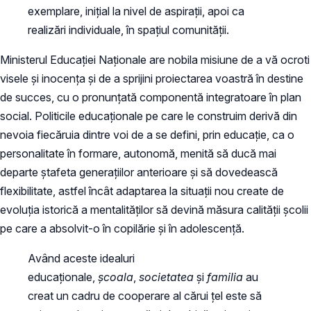
exemplare, inițial la nivel de aspirații, apoi ca
realizări individuale, în spațiul comunității.
Ministerul Educației Naționale are nobila misiune de a vă ocroti
visele și inocența și de a sprijini proiectarea voastră în destine
de succes, cu o pronunțată componentă integratoare în plan
social. Politicile educaționale pe care le construim derivă din
nevoia fiecăruia dintre voi de a se defini, prin educație, ca o
personalitate în formare, autonomă, menită să ducă mai
departe ștafeta generațiilor anterioare și să dovedească
flexibilitate, astfel încât adaptarea la situații nou create de
evoluția istorică a mentalităților să devină măsura calității școlii
pe care a absolvit-o în copilărie și în adolescență.
Având aceste idealuri
educaționale,
școala
,
societatea
și
familia
au
creat un cadru de cooperare al cărui țel este să