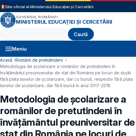
Sari la conținutul principal
Site oficial al Ministerului Educației și Cercetării
GUVERNUL ROMÂNIEI
MINISTERUL EDUCAȚIEI ȘI CERCETĂRII
Caută
Meniu
Navigație principală
Cale de navigare
Acasă
Românii de pretutindeni
Metodologia de școlarizare a românilor de pretutindeni în
învăţământul preuniversitar de stat din România pe locuri de studii
fără plata taxelor de școlarizare, dar cu bursă, respectiv fără plata
taxelor de școlarizare, dar fără bursă în anul 2017-2018
Metodologia de școlarizare a
românilor de pretutindeni în
învăţământul preuniversitar de
stat din România pe locuri de