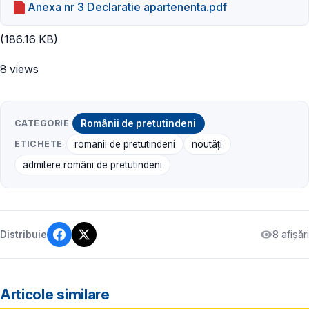
Anexa nr 3 Declaratie apartenenta.pdf
(186.16 KB)
8 views
CATEGORIE
Românii de pretutindeni
ETICHETE
romanii de pretutindeni
noutăți
admitere români de pretutindeni
8 afișări
Distribuie
Articole similare