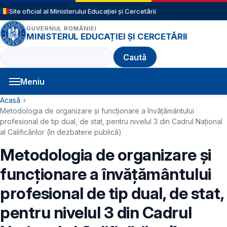
Sari la conținutul principal
Site oficial al Ministerului Educației și Cercetării
GUVERNUL ROMÂNIEI
MINISTERUL EDUCAȚIEI ȘI CERCETĂRII
Caută
Meniu
Navigație principală
Cale de navigare
Acasă
Metodologia de organizare şi funcţionare a învăţământului
profesional de tip dual, de stat, pentru nivelul 3 din Cadrul Naţional
al Calificărilor (în dezbatere publică)
Metodologia de organizare şi
funcţionare a învăţământului
profesional de tip dual, de stat,
pentru nivelul 3 din Cadrul