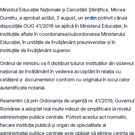
Ministrul Educaţiei Naţionale şi Cercetării Ştiinţifice, Mircea
Dumitru, a aprobat astăzi, 2 august, un
ordin
potrivit căruia
dispoziţiile OUG 41/2016 se aplică în Ministerul Educaţiei, în
instituţiile aflate în coordonarea/subordonarea Ministerului
Educaţiei, în unităţile de învăţământ preuniversitar şi în
instituţiile de învăţământ superior.
Ordinul de ministru va fi distribuit tuturor instituţiilor din sistemul
naţional de învăţământ în vederea acceptării în relaţia cu
cetăţenii a documentelor conform cu originalul în locul celor
autentificate notarial.
Reamintim că prin Ordonanţa de urgenţă nr. 41/2016, Guvernul
României a adoptat mai multe măsuri de simplificare la nivelul
administraţiei publice centrale. Potrivit acestui act normativ,
fiecare instituţie publică şi organ de specialitate al
administraţiei publice centrale este obligat să elimine cerinţa de