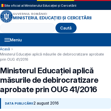
Sari la conținutul principal
Site oficial al Ministerului Educației și Cercetării
GUVERNUL ROMÂNIEI
MINISTERUL EDUCAȚIEI ȘI CERCETĂRII
Caută
Meniu
Navigație principală
Cale de navigare
Acasă
Ministerul Educaţiei aplică măsurile de debirocratizare aprobate
prin OUG 41/2016
Ministerul Educaţiei aplică
măsurile de debirocratizare
aprobate prin OUG 41/2016
2 august 2016
DATA PUBLICĂRII