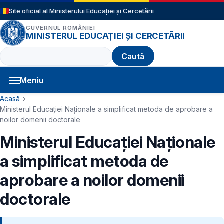
Sari la conținutul principal
Site oficial al Ministerului Educației și Cercetării
GUVERNUL ROMÂNIEI
MINISTERUL EDUCAȚIEI ȘI CERCETĂRII
Caută
Meniu
Navigație principală
Cale de navigare
Acasă
Ministerul Educației Naționale a simplificat metoda de aprobare a
noilor domenii doctorale
Ministerul Educației Naționale
a simplificat metoda de
aprobare a noilor domenii
doctorale