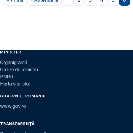
Prima pagină
Pagina anterioară
Pagina
Pagina
Pagina
Pagina
Pagina
Pag
MINISTER
Organigramă
Ordine de ministru
PNRR
Harta site-ului
GUVERNUL ROMÂNIEI
www.gov.ro
TRANSPARENȚĂ