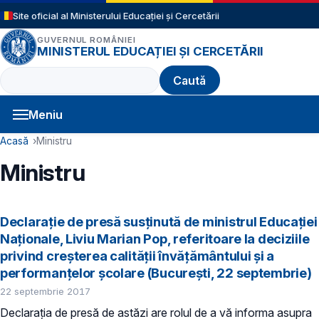
Sari la conținutul principal
Site oficial al Ministerului Educației și Cercetării
GUVERNUL ROMÂNIEI
MINISTERUL EDUCAȚIEI ȘI CERCETĂRII
Caută
Meniu
Navigație principală
Cale de navigare
Acasă
Ministru
Ministru
Declarație de presă susținută de ministrul Educației
Naționale, Liviu Marian Pop, referitoare la deciziile
privind creșterea calității învățământului și a
performanțelor școlare (București, 22 septembrie)
22 septembrie 2017
Declarația de presă de astăzi are rolul de a vă informa asupra