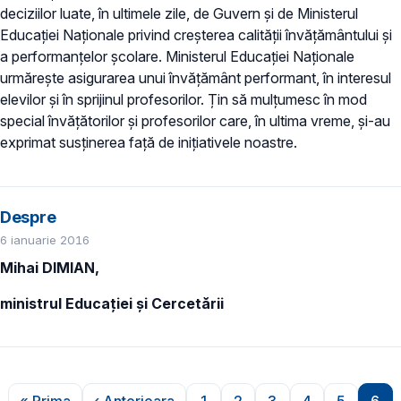
deciziilor luate, în ultimele zile, de Guvern și de Ministerul
Educației Naționale privind creșterea calității învățământului și
a performanțelor școlare. Ministerul Educației Naționale
urmărește asigurarea unui învățământ performant, în interesul
elevilor și în sprijinul profesorilor. Țin să mulțumesc în mod
special învățătorilor și profesorilor care, în ultima vreme, și-au
exprimat susținerea față de inițiativele noastre.
Despre
6 ianuarie 2016
Mihai DIMIAN,
ministrul Educației și Cercetării
Paginare
« Prima
‹ Anterioara
1
2
3
4
5
6