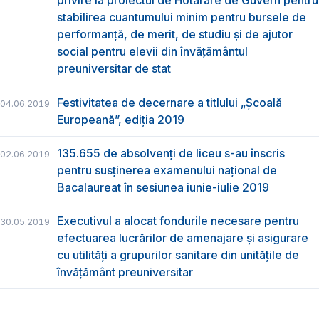
privire la proiectul de Hotărâre de Guvern pentru
stabilirea cuantumului minim pentru bursele de
performanță, de merit, de studiu și de ajutor
social pentru elevii din învățământul
preuniversitar de stat
Festivitatea de decernare a titlului „Şcoală
04.06.2019
Europeană”, ediția 2019
135.655 de absolvenţi de liceu s-au înscris
02.06.2019
pentru susţinerea examenului naţional de
Bacalaureat în sesiunea iunie-iulie 2019
Executivul a alocat fondurile necesare pentru
30.05.2019
efectuarea lucrărilor de amenajare și asigurare
cu utilități a grupurilor sanitare din unitățile de
învățământ preuniversitar