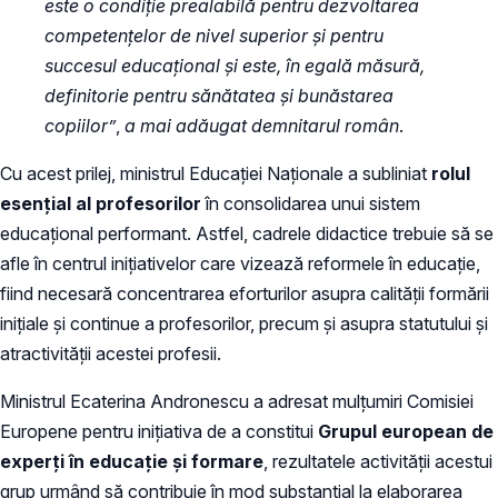
este o condiție prealabilă pentru dezvoltarea
competențelor de nivel superior și pentru
succesul educațional și este, în egală măsură,
definitorie pentru sănătatea și bunăstarea
copiilor”
,
a mai adăugat demnitarul român
.
Cu acest prilej, ministrul Educației Naționale a subliniat
rolul
esențial al profesorilor
în consolidarea unui sistem
educațional performant. Astfel, cadrele didactice trebuie să se
afle în centrul inițiativelor care vizează reformele în educație,
fiind necesară concentrarea eforturilor asupra calității formării
inițiale și continue a profesorilor, precum și asupra statutului și
atractivității acestei profesii.
Ministrul Ecaterina Andronescu a adresat mulțumiri Comisiei
Europene pentru inițiativa de a constitui
Grupul european de
experți în educație și formare
, rezultatele activității acestui
grup urmând să contribuie în mod substanțial la elaborarea