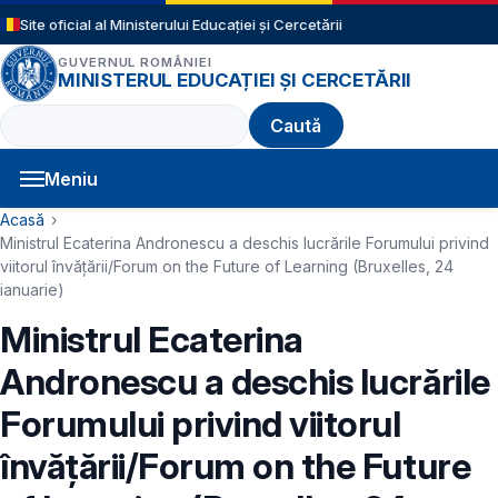
Sari la conținutul principal
Site oficial al Ministerului Educației și Cercetării
GUVERNUL ROMÂNIEI
MINISTERUL EDUCAȚIEI ȘI CERCETĂRII
Caută
Meniu
Navigație principală
Cale de navigare
Acasă
Ministrul Ecaterina Andronescu a deschis lucrările Forumului privind
viitorul învățării/Forum on the Future of Learning (Bruxelles, 24
ianuarie)
Ministrul Ecaterina
Andronescu a deschis lucrările
Forumului privind viitorul
învățării/Forum on the Future