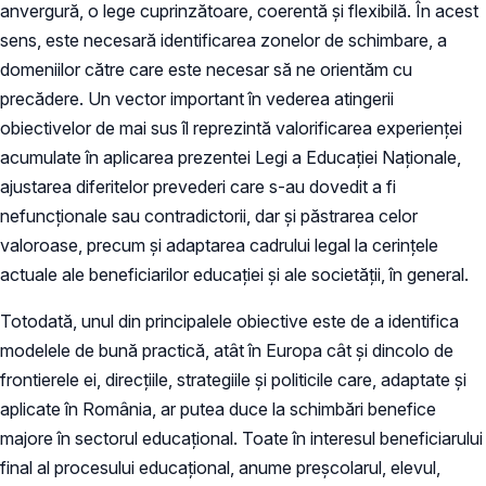
anvergură, o lege cuprinzătoare, coerentă și flexibilă. În acest
sens, este necesară identificarea zonelor de schimbare, a
domeniilor către care este necesar să ne orientăm cu
precădere. Un vector important în vederea atingerii
obiectivelor de mai sus îl reprezintă valorificarea experienței
acumulate în aplicarea prezentei Legi a Educației Naționale,
ajustarea diferitelor prevederi care s-au dovedit a fi
nefuncționale sau contradictorii, dar și păstrarea celor
valoroase, precum și adaptarea cadrului legal la cerințele
actuale ale beneficiarilor educației și ale societății, în general.
Totodată, unul din principalele obiective este de a identifica
modelele de bună practică, atât în Europa cât și dincolo de
frontierele ei, direcțiile, strategiile și politicile care, adaptate și
aplicate în România, ar putea duce la schimbări benefice
majore în sectorul educațional. Toate în interesul beneficiarului
final al procesului educațional, anume preșcolarul, elevul,