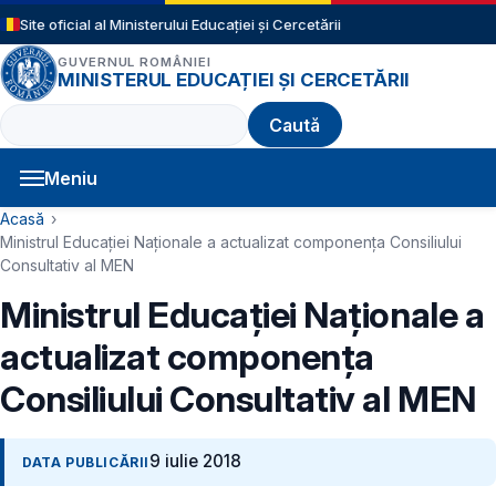
Sari la conținutul principal
Site oficial al Ministerului Educației și Cercetării
GUVERNUL ROMÂNIEI
MINISTERUL EDUCAȚIEI ȘI CERCETĂRII
Caută
Meniu
Navigație principală
Cale de navigare
Acasă
Ministrul Educației Naționale a actualizat componența Consiliului
Consultativ al MEN
Ministrul Educației Naționale a
actualizat componența
Consiliului Consultativ al MEN
9 iulie 2018
DATA PUBLICĂRII