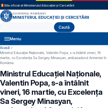
Sari la conținutul principal
Site oficial al Ministerului Educației și Cercetării
GUVERNUL ROMÂNIEI
MINISTERUL EDUCAȚIEI ȘI CERCETĂRII
Caută
Meniu
Navigație principală
Cale de navigare
Acasă
Ministrul Educației Naționale, Valentin Popa, s-a întâlnit vineri, 16
martie, cu Excelența Sa Sergey Minasyan, ambasadorul Armeniei în
România
Ministrul Educației Naționale,
Valentin Popa, s-a întâlnit
vineri, 16 martie, cu Excelența
Sa Sergey Minasyan,