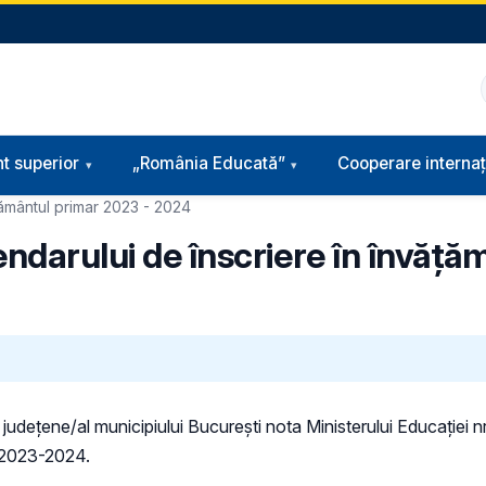
t superior
„România Educată”
Cooperare internaț
ățământul primar 2023 - 2024
endarului de înscriere în învăț
re județene/al municipiului București nota Ministerului Educație
ar 2023-2024.