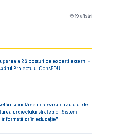
19 afișări
uparea a 26 posturi de experți externi -
 cadrul Proiectului ConsEDU
rcetării anunță semnarea contractului de
area proiectului strategic „Sistem
informațiilor în educație”