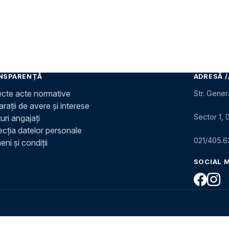
NSPARENȚĂ
ADRESĂ /
ecte acte normative
Str. Gener
rații de avere și interese
Sector 1, 
uri angajați
ecția datelor personale
021/405.6
ni și condiții
SOCIAL 