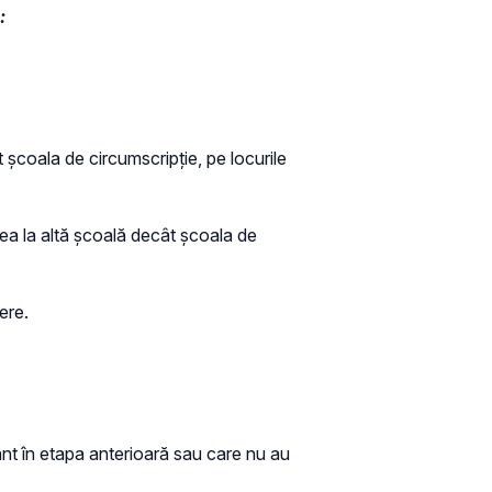
:
t școala de circumscripție, pe locurile
ierea la altă școală decât școala de
bere.
mânt în etapa anterioară sau care nu au