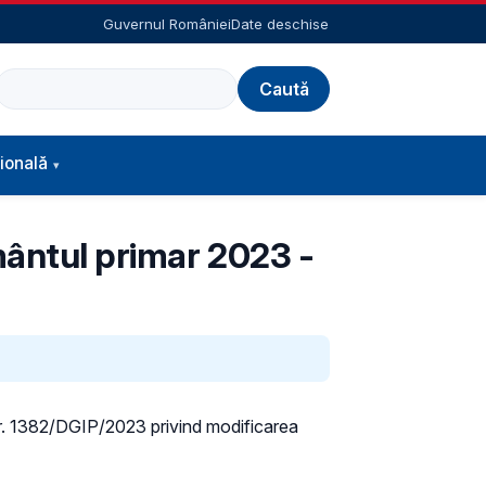
Guvernul României
Date deschise
Caută
ională
ământul primar 2023 -
i nr. 1382/DGIP/2023 privind modificarea