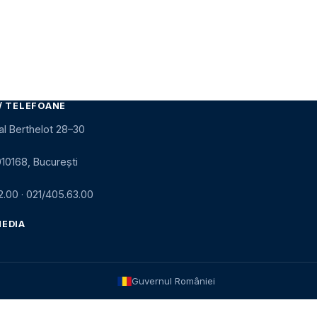
/ TELEFOANE
al Berthelot 28–30
010168, București
2.00
·
021/405.63.00
MEDIA
Guvernul României