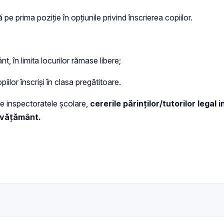
 pe prima poziție în opțiunile privind înscrierea copiilor.
nt, în limita locurilor rămase libere;
piilor înscriși în clasa pregătitoare.
tre inspectoratele școlare,
cererile părinților/tutorilor legal i
 învățământ.