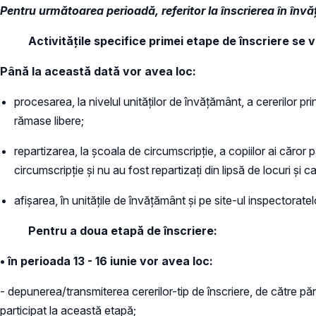
Pentru următoarea perioadă, referitor la înscrierea în î
Activitățile specifice primei etape de înscriere se v
Până la această dată vor avea loc:
procesarea, la nivelul unităților de învățământ, a cererilor pr
rămase libere;
repartizarea, la școala de circumscripție, a copiilor ai căror pă
circumscripție și nu au fost repartizați din lipsă de locuri și
afișarea, în unitățile de învățământ și pe site-ul inspectoratelo
Pentru a doua etapă de înscriere:
• în perioada 13 - 16 iunie vor avea loc:
- depunerea/transmiterea cererilor-tip de înscriere, de către păr
participat la această etapă;