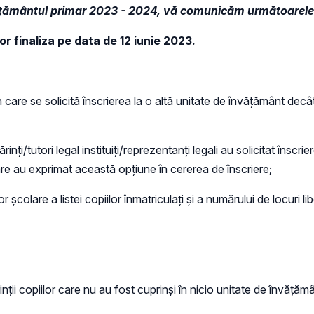
nvățământul primar 2023 - 2024, vă comunicăm următoarele
or finaliza pe data de 12 iunie 2023.
in care se solicită înscrierea la o altă unitate de învățământ decâ
rinți/tutori legal instituiți/reprezentanți legali au solicitat înscr
 care au exprimat această opțiune în cererea de înscriere;
r școlare a listei copiilor înmatriculați și a numărului de locuri li
inții copiilor care nu au fost cuprinși în nicio unitate de învăță