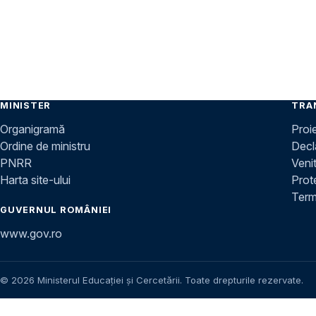
MINISTER
TRA
Organigramă
Proi
Ordine de ministru
Decla
PNRR
Venit
Harta site-ului
Prot
Terme
GUVERNUL ROMÂNIEI
www.gov.ro
© 2026 Ministerul Educației și Cercetării. Toate drepturile rezervate.