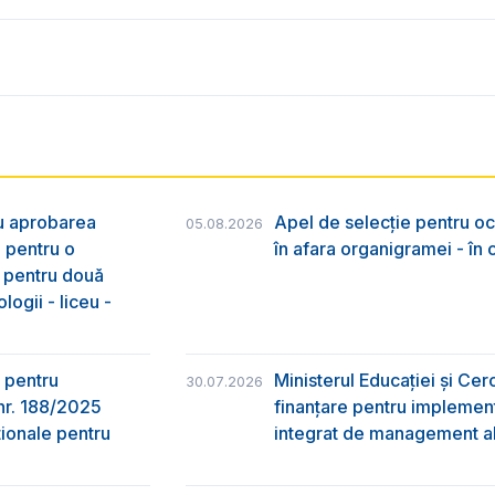
ru aprobarea
Apel de selecție pentru oc
05.08.2026
e pentru o
în afara organigramei - în
& pentru două
logii - liceu -
 pentru
Ministerul Educației și Ce
30.07.2026
nr. 188/2025
finanțare pentru implement
ţionale pentru
integrat de management al 