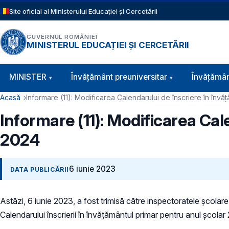
Sari la conținutul principal
Site oficial al Ministerului Educației și Cercetării
GUVERNUL ROMÂNIEI
MINISTERUL EDUCAȚIEI ȘI CERCETĂRII
Navigație principală
MINISTER
Învăţământ preuniversitar
Învățămân
Cale de navigare
Acasă
Informare (11): Modificarea Calendarului de înscriere în înv
Informare (11): Modificarea Cal
2024
6 iunie 2023
DATA PUBLICĂRII
Astăzi, 6 iunie 2023, a fost trimisă către inspectoratele școla
Calendarului înscrierii în învățământul primar pentru anul școl