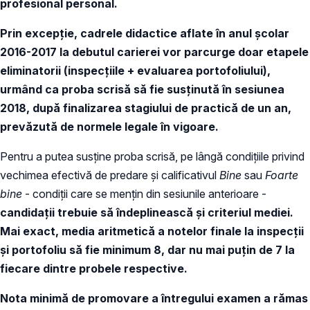
profesional personal.
Prin excepţie, cadrele didactice aflate în anul şcolar
2016-2017 la debutul carierei vor parcurge doar etapele
eliminatorii (inspecţiile + evaluarea portofoliului),
urmând ca proba scrisă să fie susținută în sesiunea
2018, după finalizarea stagiului de practică de un an,
prevăzută de normele legale în vigoare.
Pentru a putea susține proba scrisă, pe lângă condițiile privind
vechimea efectivă de predare și calificativul
Bine
sau
Foarte
bine
- condiții care se mențin din sesiunile anterioare -
candidaţii trebuie să îndeplinească şi criteriul mediei.
Mai exact, media aritmetică a notelor finale la inspecţii
şi portofoliu să fie minimum 8, dar nu mai puţin de 7 la
fiecare dintre probele respective.
Nota minimă de promovare a întregului examen a rămas