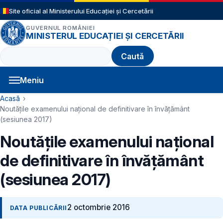
Sari la conținutul principal
Site oficial al Ministerului Educației și Cercetării
GUVERNUL ROMÂNIEI
MINISTERUL EDUCAȚIEI ȘI CERCETĂRII
Caută
Meniu
Navigație principală
Cale de navigare
Acasă
Noutăţile examenului naţional de definitivare în învăţământ
(sesiunea 2017)
Noutăţile examenului naţional
de definitivare în învăţământ
(sesiunea 2017)
2 octombrie 2016
DATA PUBLICĂRII