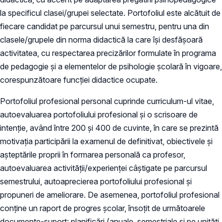
la specificul clasei/grupei selectate. Portofoliul este alcătuit de
fiecare candidat pe parcursul unui semestru, pentru una din
clasele/grupele din norma didactică la care îşi desfăşoară
activitatea, cu respectarea precizărilor formulate în programa
de pedagogie şi a elementelor de psihologie şcolară în vigoare,
corespunzătoare funcţiei didactice ocupate.
Portofoliul profesional personal cuprinde curriculum-ul vitae,
autoevaluarea portofoliului profesional şi o scrisoare de
intenţie, având între 200 şi 400 de cuvinte, în care se prezintă
motivaţia participării la examenul de definitivat, obiectivele şi
aşteptările proprii în formarea personală ca profesor,
autoevaluarea activităţii/experienţei câştigate pe parcursul
semestrului, autoaprecierea portofoliului profesional şi
propuneri de ameliorare. De asemenea, portofoliul profesional
conţine un raport de progres şcolar, însoţit de următoarele
documente-suport: planificări (anuale, semestriale şi pe unităţi