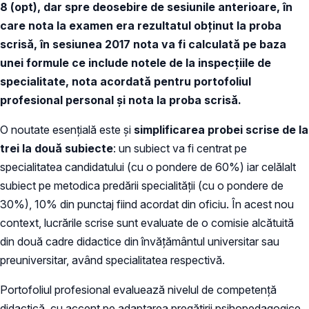
8 (opt), dar spre deosebire de sesiunile anterioare, în
care nota la examen era rezultatul obţinut la proba
scrisă, în sesiunea 2017 nota va fi calculată pe baza
unei formule ce include notele de la inspecţiile de
specialitate, nota acordată pentru portofoliul
profesional personal şi nota la proba scrisă.
O noutate esenţială este şi
simplificarea probei scrise
de la
trei la două subiecte
: un subiect va fi centrat pe
specialitatea candidatului (cu o pondere de 60%) iar celălalt
subiect pe metodica predării specialității (cu o pondere de
30%), 10% din punctaj fiind acordat din oficiu. În acest nou
context, lucrările scrise sunt evaluate de o comisie alcătuită
din două cadre didactice din învățământul universitar sau
preuniversitar, având specialitatea respectivă.
Portofoliul profesional evaluează nivelul de competenţă
didactică, cu accent pe adaptarea pregătirii psihopedagogice