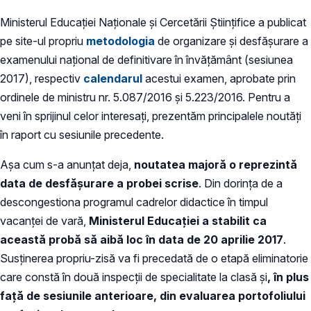
Ministerul Educaţiei Naţionale şi Cercetării Ştiinţifice a publicat
pe site-ul propriu
metodologia
de organizare şi desfăşurare a
examenului național de definitivare în învăţământ (sesiunea
2017), respectiv
calendarul
acestui examen, aprobate prin
ordinele de ministru nr. 5.087/2016 şi 5.223/2016. Pentru a
veni în sprijinul celor interesaţi, prezentăm principalele noutăţi
în raport cu sesiunile precedente.
Aşa cum s-a anunţat deja,
noutatea majoră o reprezintă
data de desfăşurare a probei scrise
. Din dorinţa de a
descongestiona programul cadrelor didactice în timpul
vacanţei de vară,
Ministerul Educaţiei a stabilit ca
această probă să aibă loc în data de 20 aprilie 2017
.
Susţinerea propriu-zisă va fi precedată de o etapă eliminatorie
care constă în două inspecții de specialitate la clasă și
, în plus
față de sesiunile anterioare, din evaluarea portofoliului