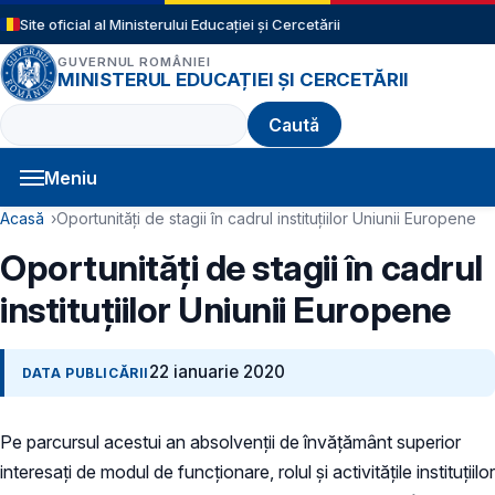
Sari la conținutul principal
Site oficial al Ministerului Educației și Cercetării
GUVERNUL ROMÂNIEI
MINISTERUL EDUCAȚIEI ȘI CERCETĂRII
Caută
Meniu
Navigație principală
Cale de navigare
Acasă
Oportunități de stagii în cadrul instituțiilor Uniunii Europene
Oportunități de stagii în cadrul
instituțiilor Uniunii Europene
22 ianuarie 2020
DATA PUBLICĂRII
Pe parcursul acestui an absolvenții de învățământ superior
interesați de modul de funcționare, rolul și activitățile instituțiilor