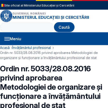
Sari la conținutul principal
Site oficial al Ministerului Educației și Cercetării
GUVERNUL ROMÂNIEI
MINISTERUL EDUCAȚIEI ȘI CERCETĂRII
Caută
Meniu
Navigație principală
Cale de navigare
Acasă
Învățământul profesional
Ordin nr. 5033/28.08.2016 privind aprobarea Metodologiei de
organizare și funcţionare a învățământului profesional de stat
Ordin nr. 5033/28.08.2016
privind aprobarea
Metodologiei de organizare și
funcţionare a învățământului
profesional de stat