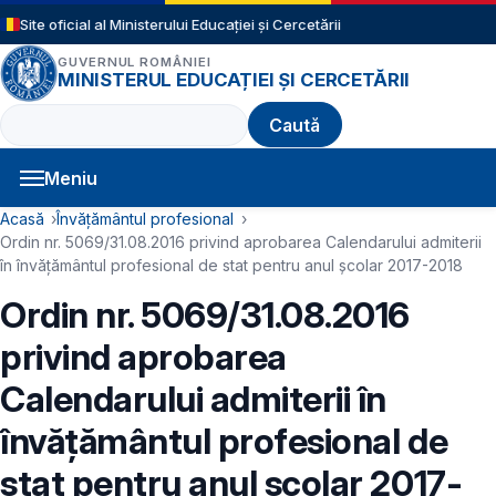
Sari la conținutul principal
Site oficial al Ministerului Educației și Cercetării
GUVERNUL ROMÂNIEI
MINISTERUL EDUCAȚIEI ȘI CERCETĂRII
Caută
Meniu
Navigație principală
Cale de navigare
Acasă
Învățământul profesional
Ordin nr. 5069/31.08.2016 privind aprobarea Calendarului admiterii
în învățământul profesional de stat pentru anul școlar 2017-2018
Ordin nr. 5069/31.08.2016
privind aprobarea
Calendarului admiterii în
învățământul profesional de
stat pentru anul școlar 2017-